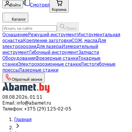
Смотрел
Войти
Корзина
Каталог
Поиск
Оснащение
Режущий инструмент
Инструментальная
оснастка
Крепление заготовки
СОЖ, масла
Для
электроэрозии
Для лазера
Измерительный
инструмент
Гибочный инструмент
Запчасти
Оборудование
Фрезерные станки
Токарные
станки
Электроэрозионные станки
Листогибочные
прессы
Лазерные станки
Обратный звонок
08.08.2026, 01:11
Email
:
info@abamet.ru
Телефон
:
+375 (29) 125-02-05
Главная