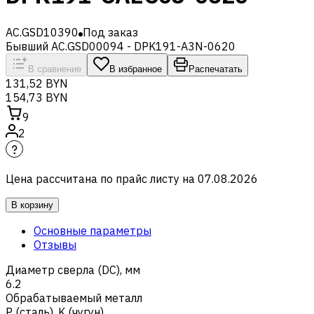
AC.GSD10390
Под заказ
Бывший AC.GSD00094 - DPK191-A3N-0620
В сравнение
В избранное
Распечатать
131,52 BYN
154,73 BYN
9
2
Цена рассчитана по прайс листу на
07.08.2026
В корзину
Основные параметры
Отзывы
Диаметр сверла (DC), мм
6.2
Обрабатываемый металл
Р (сталь)
,
K (чугун)