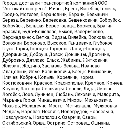
Города доставки транспортной компанией ООО
"Автолайтэкспресс": Минск, Брест, Витебск, Гомель,
Гродно, Могилев, Барановичи, Барань, Белыничи,
Береза, Березино, Березовка, Бешенковичи, Бобруйск,
Бобруйск , Большая Берестовица, Борисов, Брагин,
Браслав, Буда-Кошелево, Быхов, Валерьяново,
Верхнедвинск, Ветка, Видзы, Вилейка, Волковыск,
Воложин, Вороново, Высокое, Ганцевичи, Глубокое,
Глуск, Горки, Городея, Городок, Давид-Городок,
Дзержинск, Добруш, Довск, Докшицы, Дрогичин,
Дубровно, Дятлово, Ельск, Жабинка, Житковичи,
Жлобин , Жодино, Заславль, Зельва, Иваново,
Ивацевичи, Ивье, Калинковичи, Клецк, Климовичи,
Кличев, Кобрин, Копыль, Кореличи, Корма,
Костюковичи, Красное, Краснополье, Кремное, Кричев,
Крупки, Лагвощи, Лельчицы, Лепель, Лида, Лиозно,
Логойск, Лоев, Лунинец, Любань, Ляховичи, Малорита,
Марьина Горка, Микашевичи, Миоры, Михановичи,
Мозырь, Молодечно, Мосты, Мстиславль, Муляровка,
Мядель, Наровля, Несвиж, Новогрудок, Новоельня,
Новолукомль, Новополоцк, Озаричи, Озеры,
Октябрьский, Орша, Острино, Островец, Ошмяны,