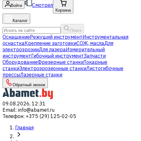
Смотрел
Войти
Корзина
Каталог
Поиск
Оснащение
Режущий инструмент
Инструментальная
оснастка
Крепление заготовки
СОЖ, масла
Для
электроэрозии
Для лазера
Измерительный
инструмент
Гибочный инструмент
Запчасти
Оборудование
Фрезерные станки
Токарные
станки
Электроэрозионные станки
Листогибочные
прессы
Лазерные станки
Обратный звонок
09.08.2026, 12:31
Email
:
info@abamet.ru
Телефон
:
+375 (29) 125-02-05
Главная