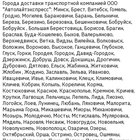
Города доставки транспортной компанией ООО
"Автолайтэкспресс": Минск, Брест, Витебск, Гомель,
Гродно, Могилев, Барановичи, Барань, Белыничи,
Береза, Березино, Березовка, Бешенковичи, Бобруйск,
Бобруйск , Большая Берестовица, Борисов, Брагин,
Браслав, Буда-Кошелево, Быхов, Валерьяново,
Верхнедвинск, Ветка, Видзы, Вилейка, Волковыск,
Воложин, Вороново, Высокое, Ганцевичи, Глубокое,
Глуск, Горки, Городея, Городок, Давид-Городок,
Дзержинск, Добруш, Довск, Докшицы, Дрогичин,
Дубровно, Дятлово, Ельск, Жабинка, Житковичи,
Жлобин , Жодино, Заславль, Зельва, Иваново,
Ивацевичи, Ивье, Калинковичи, Клецк, Климовичи,
Кличев, Кобрин, Копыль, Кореличи, Корма,
Костюковичи, Красное, Краснополье, Кремное, Кричев,
Крупки, Лагвощи, Лельчицы, Лепель, Лида, Лиозно,
Логойск, Лоев, Лунинец, Любань, Ляховичи, Малорита,
Марьина Горка, Микашевичи, Миоры, Михановичи,
Мозырь, Молодечно, Мосты, Мстиславль, Муляровка,
Мядель, Наровля, Несвиж, Новогрудок, Новоельня,
Новолукомль, Новополоцк, Озаричи, Озеры,
Октябрьский, Орша, Острино, Островец, Ошмяны,