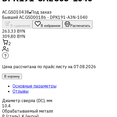
AC.GSD10438
Под заказ
Бывший AC.GSD00186 - DPK191-A3N-1040
В сравнение
В избранное
Распечатать
263,33 BYN
309,80 BYN
2
1
Цена рассчитана по прайс листу на
07.08.2026
В корзину
Основные параметры
Отзывы
Диаметр сверла (DC), мм
10.4
Обрабатываемый металл
Р (сталь)
,
K (чугун)