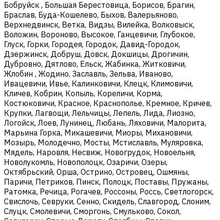
Бобруйск , Большая Берестовица, Борисов, Брагин,
Браслав, Буда-Кошелево, Быхов, Валерьяново,
Верхнедвинск, Ветка, Видзы, Вилейка, Волковыск,
Воложин, Вороново, Высокое, Ганцевичи, Глубокое,
Глуск, Горки, Городея, Городок, Давид-Городок,
Дзержинск, Добруш, Довск, Докшицы, Дрогичин,
Дубровно, Дятлово, Ельск, Жабинка, Житковичи,
Жлобин , Жодино, Заславль, Зельва, Иваново,
Ивацевичи, Ивье, Калинковичи, Клецк, Климовичи,
Кличев, Кобрин, Копыль, Кореличи, Корма,
Костюковичи, Красное, Краснополье, Кремное, Кричев,
Крупки, Лагвощи, Лельчицы, Лепель, Лида, Лиозно,
Логойск, Лоев, Лунинец, Любань, Ляховичи, Малорита,
Марьина Горка, Микашевичи, Миоры, Михановичи,
Мозырь, Молодечно, Мосты, Мстиславль, Муляровка,
Мядель, Наровля, Несвиж, Новогрудок, Новоельня,
Новолукомль, Новополоцк, Озаричи, Озеры,
Октябрьский, Орша, Острино, Островец, Ошмяны,
Паричи, Петриков, Пинск, Полоцк, Поставы, Пружаны,
Ратомка, Речица, Рогачев, Россоны, Россь, Светлогорск,
Свислочь, Севруки, Сенно, Скидель, Славгород, Слоним,
Слуцк, Смолевичи, Сморгонь, Смульково, Сокол,