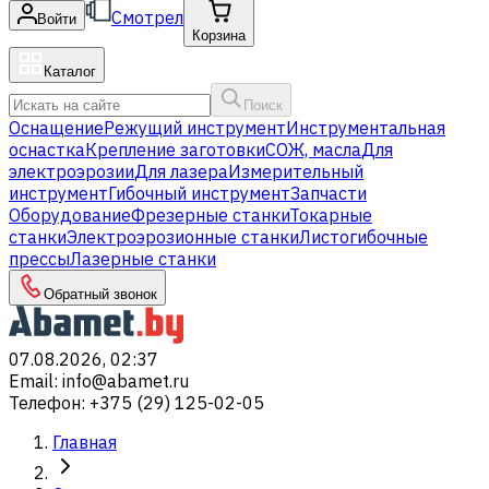
Смотрел
Войти
Корзина
Каталог
Поиск
Оснащение
Режущий инструмент
Инструментальная
оснастка
Крепление заготовки
СОЖ, масла
Для
электроэрозии
Для лазера
Измерительный
инструмент
Гибочный инструмент
Запчасти
Оборудование
Фрезерные станки
Токарные
станки
Электроэрозионные станки
Листогибочные
прессы
Лазерные станки
Обратный звонок
07.08.2026, 02:37
Email
:
info@abamet.ru
Телефон
:
+375 (29) 125-02-05
Главная