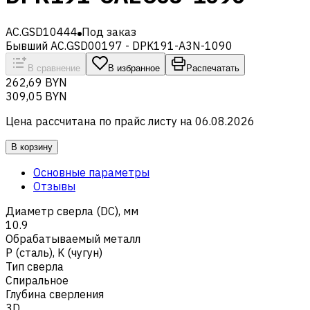
AC.GSD10444
Под заказ
Бывший AC.GSD00197 - DPK191-A3N-1090
В сравнение
В избранное
Распечатать
262,69 BYN
309,05 BYN
Цена рассчитана по прайс листу на
06.08.2026
В корзину
Основные параметры
Отзывы
Диаметр сверла (DC), мм
10.9
Обрабатываемый металл
Р (сталь)
,
K (чугун)
Тип сверла
Спиральное
Глубина сверления
3D