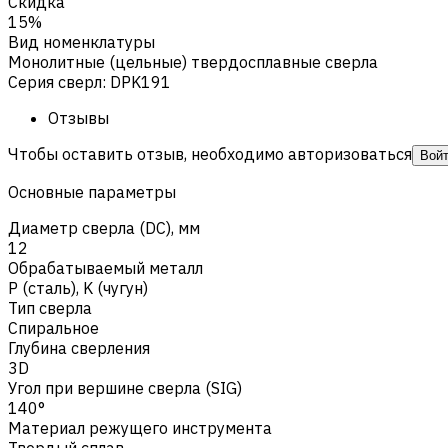
Скидка
15%
Вид номенклатуры
Монолитные (цельные) твердосплавные сверла
Серия сверл
:
DPK191
Отзывы
Чтобы оставить отзыв, необходимо авторизоваться
Вой
Основные параметры
Диаметр сверла (DC), мм
12
Обрабатываемый металл
Р (сталь)
,
K (чугун)
Тип сверла
Спиральное
Глубина сверления
3D
Угол при вершине сверла (SIG)
140°
Материал режущего инструмента
Твердый сплав