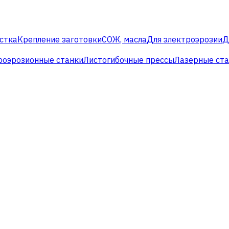
стка
Крепление заготовки
СОЖ, масла
Для электроэрозии
Д
роэрозионные станки
Листогибочные прессы
Лазерные ст