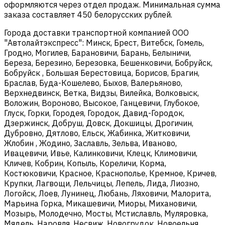
оформляются через отдел продаж. Минимальная сумма
заказа составляет 450 белорусских рублей.
Города доставки транспортной компанией ООО
"Автолайтэкспресс": Минск, Брест, Витебск, Гомель,
Гродно, Могилев, Барановичи, Барань, Белыничи,
Береза, Березино, Березовка, Бешенковичи, Бобруйск,
Бобруйск , Большая Берестовица, Борисов, Брагин,
Браслав, Буда-Кошелево, Быхов, Валерьяново,
Верхнедвинск, Ветка, Видзы, Вилейка, Волковыск,
Воложин, Вороново, Высокое, Ганцевичи, Глубокое,
Глуск, Горки, Городея, Городок, Давид-Городок,
Дзержинск, Добруш, Довск, Докшицы, Дрогичин,
Дубровно, Дятлово, Ельск, Жабинка, Житковичи,
Жлобин , Жодино, Заславль, Зельва, Иваново,
Ивацевичи, Ивье, Калинковичи, Клецк, Климовичи,
Кличев, Кобрин, Копыль, Кореличи, Корма,
Костюковичи, Красное, Краснополье, Кремное, Кричев,
Крупки, Лагвощи, Лельчицы, Лепель, Лида, Лиозно,
Логойск, Лоев, Лунинец, Любань, Ляховичи, Малорита,
Марьина Горка, Микашевичи, Миоры, Михановичи,
Мозырь, Молодечно, Мосты, Мстиславль, Муляровка,
Мядель, Наровля, Несвиж, Новогрудок, Новоельня,