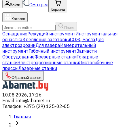
Смотрел
Войти
Корзина
Каталог
Поиск
Оснащение
Режущий инструмент
Инструментальная
оснастка
Крепление заготовки
СОЖ, масла
Для
электроэрозии
Для лазера
Измерительный
инструмент
Гибочный инструмент
Запчасти
Оборудование
Фрезерные станки
Токарные
станки
Электроэрозионные станки
Листогибочные
прессы
Лазерные станки
Обратный звонок
10.08.2026, 17:16
Email
:
info@abamet.ru
Телефон
:
+375 (29) 125-02-05
Главная