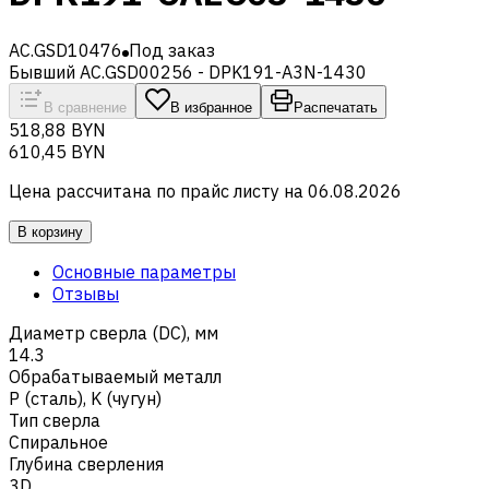
AC.GSD10476
Под заказ
Бывший AC.GSD00256 - DPK191-A3N-1430
В сравнение
В избранное
Распечатать
518,88 BYN
610,45 BYN
Цена рассчитана по прайс листу на
06.08.2026
В корзину
Основные параметры
Отзывы
Диаметр сверла (DC), мм
14.3
Обрабатываемый металл
Р (сталь)
,
K (чугун)
Тип сверла
Спиральное
Глубина сверления
3D