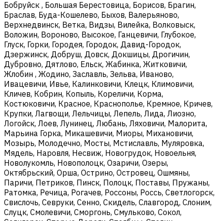
Бобруйск , Большая Берестовица, Борисов, Брагин,
Браслав, Буда-Кошелево, Быхов, Валерьяново,
Верхнедвинск, Ветка, Видзы, Вилейка, Волковыск,
Воложин, Вороново, Высокое, Ганцевичи, Глубокое,
Глуск, Горки, Городея, Городок, Давид-Городок,
Дзержинск, Добруш, Довск, Докшицы, Дрогичин,
Дубровно, Дятлово, Ельск, Жабинка, Житковичи,
Жлобин , Жодино, Заславль, Зельва, Иваново,
Ивацевичи, Ивье, Калинковичи, Клецк, Климовичи,
Кличев, Кобрин, Копыль, Кореличи, Корма,
Костюковичи, Красное, Краснополье, Кремное, Кричев,
Крупки, Лагвощи, Лельчицы, Лепель, Лида, Лиозно,
Логойск, Лоев, Лунинец, Любань, Ляховичи, Малорита,
Марьина Горка, Микашевичи, Миоры, Михановичи,
Мозырь, Молодечно, Мосты, Мстиславль, Муляровка,
Мядель, Наровля, Несвиж, Новогрудок, Новоельня,
Новолукомль, Новополоцк, Озаричи, Озеры,
Октябрьский, Орша, Острино, Островец, Ошмяны,
Паричи, Петриков, Пинск, Полоцк, Поставы, Пружаны,
Ратомка, Речица, Рогачев, Россоны, Россь, Светлогорск,
Свислочь, Севруки, Сенно, Скидель, Славгород, Слоним,
Слуцк, Смолевичи, Сморгонь, Смульково, Сокол,