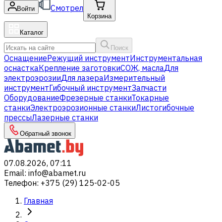
Смотрел
Войти
Корзина
Каталог
Поиск
Оснащение
Режущий инструмент
Инструментальная
оснастка
Крепление заготовки
СОЖ, масла
Для
электроэрозии
Для лазера
Измерительный
инструмент
Гибочный инструмент
Запчасти
Оборудование
Фрезерные станки
Токарные
станки
Электроэрозионные станки
Листогибочные
прессы
Лазерные станки
Обратный звонок
07.08.2026, 07:11
Email
:
info@abamet.ru
Телефон
:
+375 (29) 125-02-05
Главная