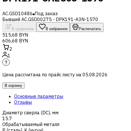
AC.GSD10486
Под заказ
Бывший AC.GSD00275 - DPK191-A3N-1570
В сравнение
В избранное
Распечатать
515,68 BYN
606,68 BYN
2
1
Цена рассчитана по прайс листу на
05.08.2026
В корзину
Основные параметры
Отзывы
Диаметр сверла (DC), мм
15.7
Обрабатываемый металл
Р (сталь)
,
K (чугун)