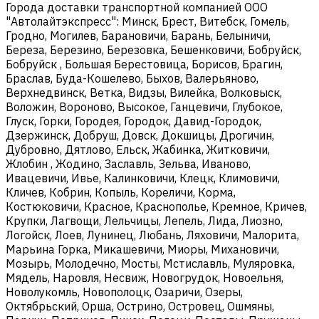
Города доставки транспортной компанией ООО
"Автолайтэкспресс": Минск, Брест, Витебск, Гомель,
Гродно, Могилев, Барановичи, Барань, Белыничи,
Береза, Березино, Березовка, Бешенковичи, Бобруйск,
Бобруйск , Большая Берестовица, Борисов, Брагин,
Браслав, Буда-Кошелево, Быхов, Валерьяново,
Верхнедвинск, Ветка, Видзы, Вилейка, Волковыск,
Воложин, Вороново, Высокое, Ганцевичи, Глубокое,
Глуск, Горки, Городея, Городок, Давид-Городок,
Дзержинск, Добруш, Довск, Докшицы, Дрогичин,
Дубровно, Дятлово, Ельск, Жабинка, Житковичи,
Жлобин , Жодино, Заславль, Зельва, Иваново,
Ивацевичи, Ивье, Калинковичи, Клецк, Климовичи,
Кличев, Кобрин, Копыль, Кореличи, Корма,
Костюковичи, Красное, Краснополье, Кремное, Кричев,
Крупки, Лагвощи, Лельчицы, Лепель, Лида, Лиозно,
Логойск, Лоев, Лунинец, Любань, Ляховичи, Малорита,
Марьина Горка, Микашевичи, Миоры, Михановичи,
Мозырь, Молодечно, Мосты, Мстиславль, Муляровка,
Мядель, Наровля, Несвиж, Новогрудок, Новоельня,
Новолукомль, Новополоцк, Озаричи, Озеры,
Октябрьский, Орша, Острино, Островец, Ошмяны,