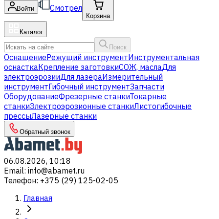
Смотрел
Войти
Корзина
Каталог
Поиск
Оснащение
Режущий инструмент
Инструментальная
оснастка
Крепление заготовки
СОЖ, масла
Для
электроэрозии
Для лазера
Измерительный
инструмент
Гибочный инструмент
Запчасти
Оборудование
Фрезерные станки
Токарные
станки
Электроэрозионные станки
Листогибочные
прессы
Лазерные станки
Обратный звонок
06.08.2026, 10:18
Email
:
info@abamet.ru
Телефон
:
+375 (29) 125-02-05
Главная