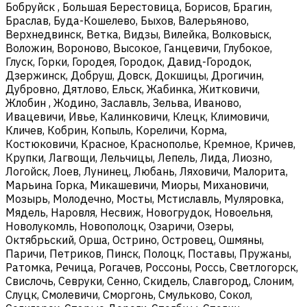
Бобруйск , Большая Берестовица, Борисов, Брагин,
Браслав, Буда-Кошелево, Быхов, Валерьяново,
Верхнедвинск, Ветка, Видзы, Вилейка, Волковыск,
Воложин, Вороново, Высокое, Ганцевичи, Глубокое,
Глуск, Горки, Городея, Городок, Давид-Городок,
Дзержинск, Добруш, Довск, Докшицы, Дрогичин,
Дубровно, Дятлово, Ельск, Жабинка, Житковичи,
Жлобин , Жодино, Заславль, Зельва, Иваново,
Ивацевичи, Ивье, Калинковичи, Клецк, Климовичи,
Кличев, Кобрин, Копыль, Кореличи, Корма,
Костюковичи, Красное, Краснополье, Кремное, Кричев,
Крупки, Лагвощи, Лельчицы, Лепель, Лида, Лиозно,
Логойск, Лоев, Лунинец, Любань, Ляховичи, Малорита,
Марьина Горка, Микашевичи, Миоры, Михановичи,
Мозырь, Молодечно, Мосты, Мстиславль, Муляровка,
Мядель, Наровля, Несвиж, Новогрудок, Новоельня,
Новолукомль, Новополоцк, Озаричи, Озеры,
Октябрьский, Орша, Острино, Островец, Ошмяны,
Паричи, Петриков, Пинск, Полоцк, Поставы, Пружаны,
Ратомка, Речица, Рогачев, Россоны, Россь, Светлогорск,
Свислочь, Севруки, Сенно, Скидель, Славгород, Слоним,
Слуцк, Смолевичи, Сморгонь, Смульково, Сокол,