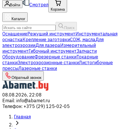
Смотрел
Войти
Корзина
Каталог
Поиск
Оснащение
Режущий инструмент
Инструментальная
оснастка
Крепление заготовки
СОЖ, масла
Для
электроэрозии
Для лазера
Измерительный
инструмент
Гибочный инструмент
Запчасти
Оборудование
Фрезерные станки
Токарные
станки
Электроэрозионные станки
Листогибочные
прессы
Лазерные станки
Обратный звонок
08.08.2026, 22:08
Email
:
info@abamet.ru
Телефон
:
+375 (29) 125-02-05
Главная