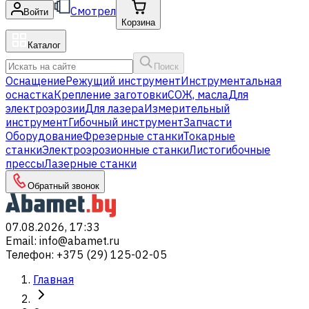
Смотрел
Войти
Корзина
Каталог
Поиск
Оснащение
Режущий инструмент
Инструментальная
оснастка
Крепление заготовки
СОЖ, масла
Для
электроэрозии
Для лазера
Измерительный
инструмент
Гибочный инструмент
Запчасти
Оборудование
Фрезерные станки
Токарные
станки
Электроэрозионные станки
Листогибочные
прессы
Лазерные станки
Обратный звонок
07.08.2026, 17:33
Email
:
info@abamet.ru
Телефон
:
+375 (29) 125-02-05
Главная