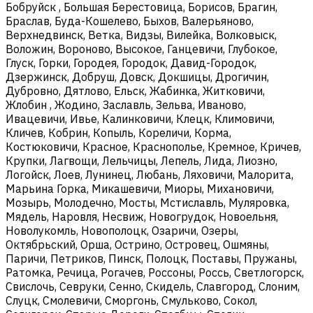
Бобруйск , Большая Берестовица, Борисов, Брагин,
Браслав, Буда-Кошелево, Быхов, Валерьяново,
Верхнедвинск, Ветка, Видзы, Вилейка, Волковыск,
Воложин, Вороново, Высокое, Ганцевичи, Глубокое,
Глуск, Горки, Городея, Городок, Давид-Городок,
Дзержинск, Добруш, Довск, Докшицы, Дрогичин,
Дубровно, Дятлово, Ельск, Жабинка, Житковичи,
Жлобин , Жодино, Заславль, Зельва, Иваново,
Ивацевичи, Ивье, Калинковичи, Клецк, Климовичи,
Кличев, Кобрин, Копыль, Кореличи, Корма,
Костюковичи, Красное, Краснополье, Кремное, Кричев,
Крупки, Лагвощи, Лельчицы, Лепель, Лида, Лиозно,
Логойск, Лоев, Лунинец, Любань, Ляховичи, Малорита,
Марьина Горка, Микашевичи, Миоры, Михановичи,
Мозырь, Молодечно, Мосты, Мстиславль, Муляровка,
Мядель, Наровля, Несвиж, Новогрудок, Новоельня,
Новолукомль, Новополоцк, Озаричи, Озеры,
Октябрьский, Орша, Острино, Островец, Ошмяны,
Паричи, Петриков, Пинск, Полоцк, Поставы, Пружаны,
Ратомка, Речица, Рогачев, Россоны, Россь, Светлогорск,
Свислочь, Севруки, Сенно, Скидель, Славгород, Слоним,
Слуцк, Смолевичи, Сморгонь, Смульково, Сокол,