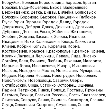
Бобруйск , Большая Берестовица, Борисов, Брагин,
Браслав, Буда-Кошелево, Быхов, Валерьяново,
Верхнедвинск, Ветка, Видзы, Вилейка, Волковыск,
Воложин, Вороново, Высокое, Ганцевичи, Глубокое,
Глуск, Горки, Городея, Городок, Давид-Городок,
Дзержинск, Добруш, Довск, Докшицы, Дрогичин,
Дубровно, Дятлово, Ельск, Жабинка, Житковичи,
Жлобин , Жодино, Заславль, Зельва, Иваново,
Ивацевичи, Ивье, Калинковичи, Клецк, Климовичи,
Кличев, Кобрин, Копыль, Кореличи, Корма,
Костюковичи, Красное, Краснополье, Кремное, Кричев,
Крупки, Лагвощи, Лельчицы, Лепель, Лида, Лиозно,
Логойск, Лоев, Лунинец, Любань, Ляховичи, Малорита,
Марьина Горка, Микашевичи, Миоры, Михановичи,
Мозырь, Молодечно, Мосты, Мстиславль, Муляровка,
Мядель, Наровля, Несвиж, Новогрудок, Новоельня,
Новолукомль, Новополоцк, Озаричи, Озеры,
Октябрьский, Орша, Острино, Островец, Ошмяны,
Паричи, Петриков, Пинск, Полоцк, Поставы, Пружаны,
Ратомка, Речица, Рогачев, Россоны, Россь, Светлогорск,
Свислочь, Севруки, Сенно, Скидель, Славгород, Слоним,
Слуцк, Смолевичи, Сморгонь, Смульково, Сокол,