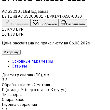
AC.GSD10518
Под заказ
Бывший AC.GSD00801 - DPK191-A5C-0330
В сравнение
В избранное
Распечатать
139,73 BYN
164,39 BYN
Цена рассчитана по прайс листу на
06.08.2026
В корзину
Основные параметры
Отзывы
Диаметр сверла (DC), мм
3.3
Обрабатываемый металл
Р (сталь)
,
M (нерж.сталь)
,
K (чугун)
Тип сверла
Спиральное
Глубина сверления
5D