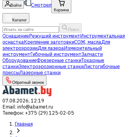
Смотрел
Войти
Корзина
Каталог
Поиск
Оснащение
Режущий инструмент
Инструментальная
оснастка
Крепление заготовки
СОЖ, масла
Для
электроэрозии
Для лазера
Измерительный
инструмент
Гибочный инструмент
Запчасти
Оборудование
Фрезерные станки
Токарные
станки
Электроэрозионные станки
Листогибочные
прессы
Лазерные станки
Обратный звонок
07.08.2026, 12:19
Email
:
info@abamet.ru
Телефон
:
+375 (29) 125-02-05
Главная