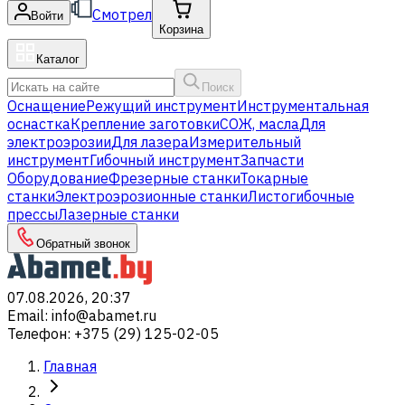
Смотрел
Войти
Корзина
Каталог
Поиск
Оснащение
Режущий инструмент
Инструментальная
оснастка
Крепление заготовки
СОЖ, масла
Для
электроэрозии
Для лазера
Измерительный
инструмент
Гибочный инструмент
Запчасти
Оборудование
Фрезерные станки
Токарные
станки
Электроэрозионные станки
Листогибочные
прессы
Лазерные станки
Обратный звонок
07.08.2026, 20:37
Email
:
info@abamet.ru
Телефон
:
+375 (29) 125-02-05
Главная