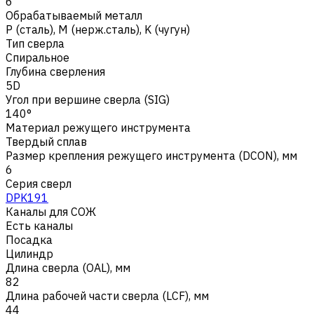
6
Обрабатываемый металл
Р (сталь)
,
M (нерж.сталь)
,
K (чугун)
Тип сверла
Спиральное
Глубина сверления
5D
Угол при вершине сверла (SIG)
140°
Материал режущего инструмента
Твердый сплав
Размер крепления режущего инструмента (DCON), мм
6
Серия сверл
DPK191
Каналы для СОЖ
Есть каналы
Посадка
Цилиндр
Длина сверла (OAL), мм
82
Длина рабочей части сверла (LCF), мм
44