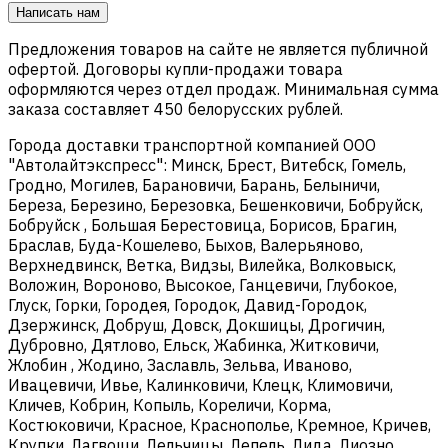
Написать нам
Предложения товаров на сайте не является публичной
офертой. Договоры купли-продажи товара
оформляются через отдел продаж. Минимальная сумма
заказа составляет 450 белорусских рублей.
Города доставки транспортной компанией ООО
"Автолайтэкспресс": Минск, Брест, Витебск, Гомель,
Гродно, Могилев, Барановичи, Барань, Белыничи,
Береза, Березино, Березовка, Бешенковичи, Бобруйск,
Бобруйск , Большая Берестовица, Борисов, Брагин,
Браслав, Буда-Кошелево, Быхов, Валерьяново,
Верхнедвинск, Ветка, Видзы, Вилейка, Волковыск,
Воложин, Вороново, Высокое, Ганцевичи, Глубокое,
Глуск, Горки, Городея, Городок, Давид-Городок,
Дзержинск, Добруш, Довск, Докшицы, Дрогичин,
Дубровно, Дятлово, Ельск, Жабинка, Житковичи,
Жлобин , Жодино, Заславль, Зельва, Иваново,
Ивацевичи, Ивье, Калинковичи, Клецк, Климовичи,
Кличев, Кобрин, Копыль, Кореличи, Корма,
Костюковичи, Красное, Краснополье, Кремное, Кричев,
Крупки, Лагвощи, Лельчицы, Лепель, Лида, Лиозно,