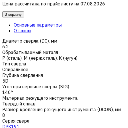
Цена рассчитана по прайс листу на
07.08.2026
В корзину
Основные параметры
Отзывы
Диаметр сверла (DC), мм
6.2
Обрабатываемый металл
Р (сталь)
,
M (нерж.сталь)
,
K (чугун)
Тип сверла
Спиральное
Глубина сверления
5D
Угол при вершине сверла (SIG)
140°
Материал режущего инструмента
Твердый сплав
Размер крепления режущего инструмента (DCON), мм
8
Серия сверл
DPK191