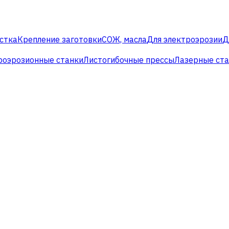
стка
Крепление заготовки
СОЖ, масла
Для электроэрозии
Д
роэрозионные станки
Листогибочные прессы
Лазерные ст