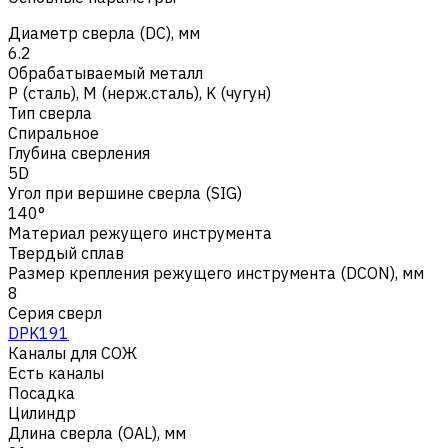
Диаметр сверла (DC), мм
6.2
Обрабатываемый металл
Р (сталь)
,
M (нерж.сталь)
,
K (чугун)
Тип сверла
Спиральное
Глубина сверления
5D
Угол при вершине сверла (SIG)
140°
Материал режущего инструмента
Твердый сплав
Размер крепления режущего инструмента (DCON), мм
8
Серия сверл
DPK191
Каналы для СОЖ
Есть каналы
Посадка
Цилиндр
Длина сверла (OAL), мм