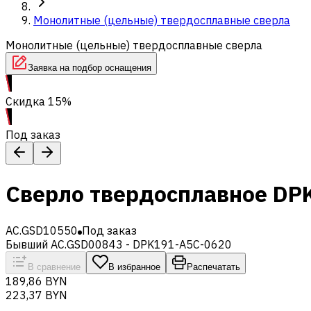
Монолитные (цельные) твердосплавные сверла
Монолитные (цельные) твердосплавные сверла
Заявка на подбор оснащения
Скидка 15%
Под заказ
Сверло твердосплавное DP
AC.GSD10550
Под заказ
Бывший AC.GSD00843 - DPK191-A5C-0620
В сравнение
В избранное
Распечатать
189,86 BYN
223,37 BYN