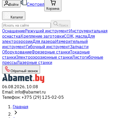
Смотрел
Войти
Корзина
Каталог
Поиск
Оснащение
Режущий инструмент
Инструментальная
оснастка
Крепление заготовки
СОЖ, масла
Для
электроэрозии
Для лазера
Измерительный
инструмент
Гибочный инструмент
Запчасти
Оборудование
Фрезерные станки
Токарные
станки
Электроэрозионные станки
Листогибочные
прессы
Лазерные станки
Обратный звонок
06.08.2026, 10:08
Email
:
info@abamet.ru
Телефон
:
+375 (29) 125-02-05
Главная