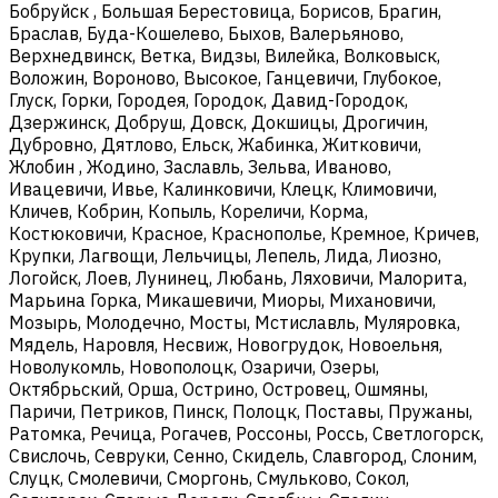
Бобруйск , Большая Берестовица, Борисов, Брагин,
Браслав, Буда-Кошелево, Быхов, Валерьяново,
Верхнедвинск, Ветка, Видзы, Вилейка, Волковыск,
Воложин, Вороново, Высокое, Ганцевичи, Глубокое,
Глуск, Горки, Городея, Городок, Давид-Городок,
Дзержинск, Добруш, Довск, Докшицы, Дрогичин,
Дубровно, Дятлово, Ельск, Жабинка, Житковичи,
Жлобин , Жодино, Заславль, Зельва, Иваново,
Ивацевичи, Ивье, Калинковичи, Клецк, Климовичи,
Кличев, Кобрин, Копыль, Кореличи, Корма,
Костюковичи, Красное, Краснополье, Кремное, Кричев,
Крупки, Лагвощи, Лельчицы, Лепель, Лида, Лиозно,
Логойск, Лоев, Лунинец, Любань, Ляховичи, Малорита,
Марьина Горка, Микашевичи, Миоры, Михановичи,
Мозырь, Молодечно, Мосты, Мстиславль, Муляровка,
Мядель, Наровля, Несвиж, Новогрудок, Новоельня,
Новолукомль, Новополоцк, Озаричи, Озеры,
Октябрьский, Орша, Острино, Островец, Ошмяны,
Паричи, Петриков, Пинск, Полоцк, Поставы, Пружаны,
Ратомка, Речица, Рогачев, Россоны, Россь, Светлогорск,
Свислочь, Севруки, Сенно, Скидель, Славгород, Слоним,
Слуцк, Смолевичи, Сморгонь, Смульково, Сокол,