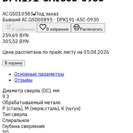
AC.GSD10583
Под заказ
Бывший AC.GSD00895 - DPK191-A5C-0930
В сравнение
В избранное
Распечатать
259,69 BYN
305,52 BYN
Цена рассчитана по прайс листу на
05.08.2026
В корзину
Основные параметры
Отзывы
Диаметр сверла (DC), мм
9.3
Обрабатываемый металл
Р (сталь)
,
M (нерж.сталь)
,
K (чугун)
Тип сверла
Спиральное
Глубина сверления
5D