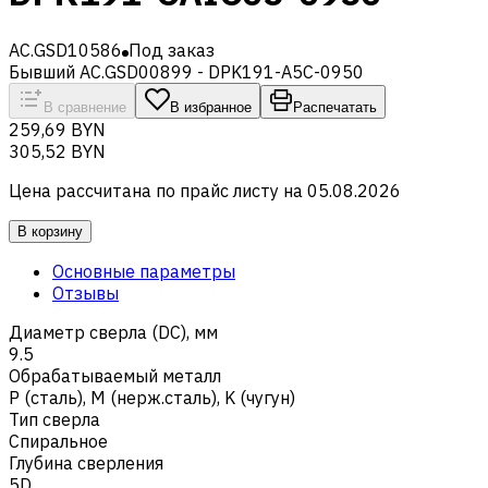
AC.GSD10586
Под заказ
Бывший AC.GSD00899 - DPK191-A5C-0950
В сравнение
В избранное
Распечатать
259,69 BYN
305,52 BYN
Цена рассчитана по прайс листу на
05.08.2026
В корзину
Основные параметры
Отзывы
Диаметр сверла (DC), мм
9.5
Обрабатываемый металл
Р (сталь)
,
M (нерж.сталь)
,
K (чугун)
Тип сверла
Спиральное
Глубина сверления
5D