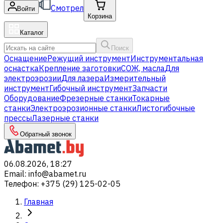
Смотрел
Войти
Корзина
Каталог
Поиск
Оснащение
Режущий инструмент
Инструментальная
оснастка
Крепление заготовки
СОЖ, масла
Для
электроэрозии
Для лазера
Измерительный
инструмент
Гибочный инструмент
Запчасти
Оборудование
Фрезерные станки
Токарные
станки
Электроэрозионные станки
Листогибочные
прессы
Лазерные станки
Обратный звонок
06.08.2026, 18:27
Email
:
info@abamet.ru
Телефон
:
+375 (29) 125-02-05
Главная