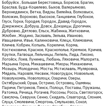
Бобруйск , Большая Берестовица, Борисов, Брагин,
Браслав, Буда-Кошелево, Быхов, Валерьяново,
Верхнедвинск, Ветка, Видзы, Вилейка, Волковыск,
Воложин, Вороново, Высокое, Ганцевичи, Глубокое,
Глуск, Горки, Городея, Городок, Давид-Городок,
Дзержинск, Добруш, Довск, Докшицы, Дрогичин,
Дубровно, Дятлово, Ельск, Жабинка, Житковичи,
Жлобин , Жодино, Заславль, Зельва, Иваново,
Ивацевичи, Ивье, Калинковичи, Клецк, Климовичи,
Кличев, Кобрин, Копыль, Кореличи, Корма,
Костюковичи, Красное, Краснополье, Кремное, Кричев,
Крупки, Лагвощи, Лельчицы, Лепель, Лида, Лиозно,
Логойск, Лоев, Лунинец, Любань, Ляховичи, Малорита,
Марьина Горка, Микашевичи, Миоры, Михановичи,
Мозырь, Молодечно, Мосты, Мстиславль, Муляровка,
Мядель, Наровля, Несвиж, Новогрудок, Новоельня,
Новолукомль, Новополоцк, Озаричи, Озеры,
Октябрьский, Орша, Острино, Островец, Ошмяны,
Паричи, Петриков, Пинск, Полоцк, Поставы, Пружаны,
Ратомка, Речица, Рогачев, Россоны, Россь, Светлогорск,
Свислочь, Севруки, Сенно, Скидель, Славгород, Слоним,
Слуцк, Смолевичи, Сморгонь, Смульково, Сокол,