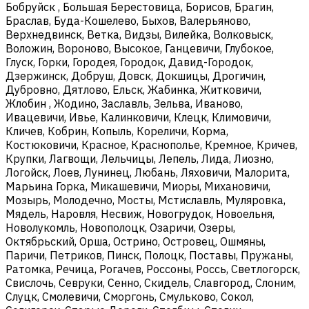
Бобруйск , Большая Берестовица, Борисов, Брагин,
Браслав, Буда-Кошелево, Быхов, Валерьяново,
Верхнедвинск, Ветка, Видзы, Вилейка, Волковыск,
Воложин, Вороново, Высокое, Ганцевичи, Глубокое,
Глуск, Горки, Городея, Городок, Давид-Городок,
Дзержинск, Добруш, Довск, Докшицы, Дрогичин,
Дубровно, Дятлово, Ельск, Жабинка, Житковичи,
Жлобин , Жодино, Заславль, Зельва, Иваново,
Ивацевичи, Ивье, Калинковичи, Клецк, Климовичи,
Кличев, Кобрин, Копыль, Кореличи, Корма,
Костюковичи, Красное, Краснополье, Кремное, Кричев,
Крупки, Лагвощи, Лельчицы, Лепель, Лида, Лиозно,
Логойск, Лоев, Лунинец, Любань, Ляховичи, Малорита,
Марьина Горка, Микашевичи, Миоры, Михановичи,
Мозырь, Молодечно, Мосты, Мстиславль, Муляровка,
Мядель, Наровля, Несвиж, Новогрудок, Новоельня,
Новолукомль, Новополоцк, Озаричи, Озеры,
Октябрьский, Орша, Острино, Островец, Ошмяны,
Паричи, Петриков, Пинск, Полоцк, Поставы, Пружаны,
Ратомка, Речица, Рогачев, Россоны, Россь, Светлогорск,
Свислочь, Севруки, Сенно, Скидель, Славгород, Слоним,
Слуцк, Смолевичи, Сморгонь, Смульково, Сокол,