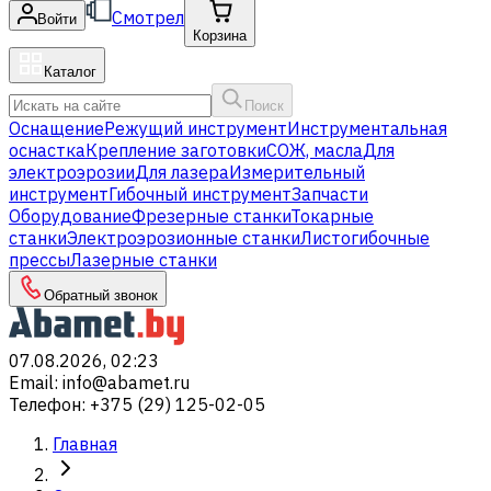
Смотрел
Войти
Корзина
Каталог
Поиск
Оснащение
Режущий инструмент
Инструментальная
оснастка
Крепление заготовки
СОЖ, масла
Для
электроэрозии
Для лазера
Измерительный
инструмент
Гибочный инструмент
Запчасти
Оборудование
Фрезерные станки
Токарные
станки
Электроэрозионные станки
Листогибочные
прессы
Лазерные станки
Обратный звонок
07.08.2026, 02:23
Email
:
info@abamet.ru
Телефон
:
+375 (29) 125-02-05
Главная