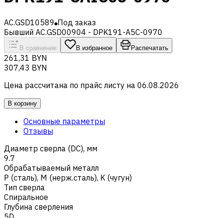
AC.GSD10589
Под заказ
Бывший AC.GSD00904 - DPK191-A5C-0970
В сравнение
В избранное
Распечатать
261,31 BYN
307,43 BYN
Цена рассчитана по прайс листу на
06.08.2026
В корзину
Основные параметры
Отзывы
Диаметр сверла (DC), мм
9.7
Обрабатываемый металл
Р (сталь)
,
M (нерж.сталь)
,
K (чугун)
Тип сверла
Спиральное
Глубина сверления
5D