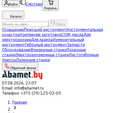
Смотрел
Войти
Корзина
Каталог
Поиск
Оснащение
Режущий инструмент
Инструментальная
оснастка
Крепление заготовки
СОЖ, масла
Для
электроэрозии
Для лазера
Измерительный
инструмент
Гибочный инструмент
Запчасти
Оборудование
Фрезерные станки
Токарные
станки
Электроэрозионные станки
Листогибочные
прессы
Лазерные станки
Обратный звонок
07.08.2026, 23:07
Email
:
info@abamet.ru
Телефон
:
+375 (29) 125-02-05
Главная