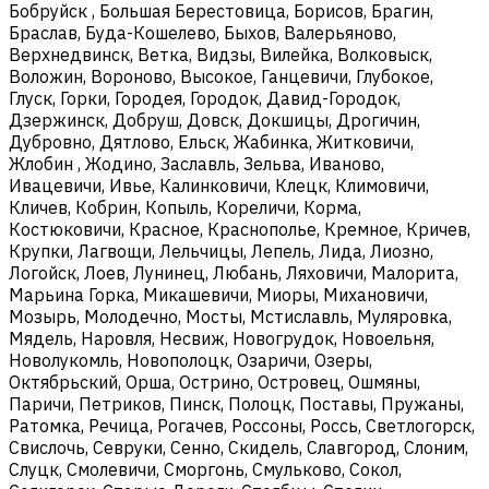
Бобруйск , Большая Берестовица, Борисов, Брагин,
Браслав, Буда-Кошелево, Быхов, Валерьяново,
Верхнедвинск, Ветка, Видзы, Вилейка, Волковыск,
Воложин, Вороново, Высокое, Ганцевичи, Глубокое,
Глуск, Горки, Городея, Городок, Давид-Городок,
Дзержинск, Добруш, Довск, Докшицы, Дрогичин,
Дубровно, Дятлово, Ельск, Жабинка, Житковичи,
Жлобин , Жодино, Заславль, Зельва, Иваново,
Ивацевичи, Ивье, Калинковичи, Клецк, Климовичи,
Кличев, Кобрин, Копыль, Кореличи, Корма,
Костюковичи, Красное, Краснополье, Кремное, Кричев,
Крупки, Лагвощи, Лельчицы, Лепель, Лида, Лиозно,
Логойск, Лоев, Лунинец, Любань, Ляховичи, Малорита,
Марьина Горка, Микашевичи, Миоры, Михановичи,
Мозырь, Молодечно, Мосты, Мстиславль, Муляровка,
Мядель, Наровля, Несвиж, Новогрудок, Новоельня,
Новолукомль, Новополоцк, Озаричи, Озеры,
Октябрьский, Орша, Острино, Островец, Ошмяны,
Паричи, Петриков, Пинск, Полоцк, Поставы, Пружаны,
Ратомка, Речица, Рогачев, Россоны, Россь, Светлогорск,
Свислочь, Севруки, Сенно, Скидель, Славгород, Слоним,
Слуцк, Смолевичи, Сморгонь, Смульково, Сокол,