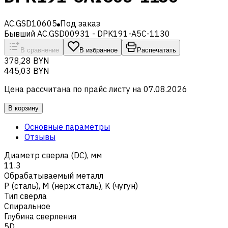
AC.GSD10605
Под заказ
Бывший AC.GSD00931 - DPK191-A5C-1130
В сравнение
В избранное
Распечатать
378,28 BYN
445,03 BYN
Цена рассчитана по прайс листу на
07.08.2026
В корзину
Основные параметры
Отзывы
Диаметр сверла (DC), мм
11.3
Обрабатываемый металл
Р (сталь)
,
M (нерж.сталь)
,
K (чугун)
Тип сверла
Спиральное
Глубина сверления
5D