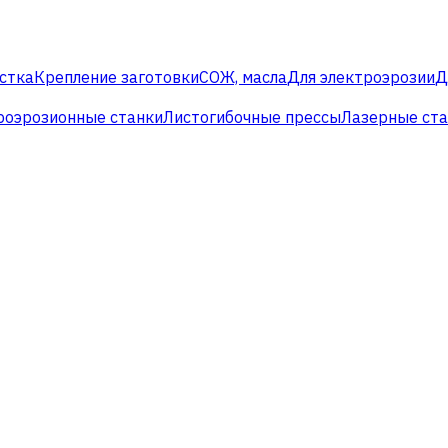
стка
Крепление заготовки
СОЖ, масла
Для электроэрозии
Д
роэрозионные станки
Листогибочные прессы
Лазерные ст