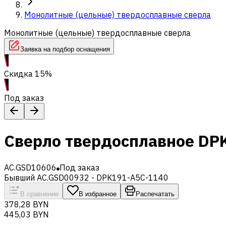
Монолитные (цельные) твердосплавные сверла
Монолитные (цельные) твердосплавные сверла
Заявка на подбор оснащения
Скидка 15%
Под заказ
Сверло твердосплавное DP
AC.GSD10606
Под заказ
Бывший AC.GSD00932 - DPK191-A5C-1140
В сравнение
В избранное
Распечатать
378,28 BYN
445,03 BYN