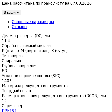
Цена рассчитана по прайс листу на
07.08.2026
В корзину
Основные параметры
Отзывы
Диаметр сверла (DC), мм
11.4
Обрабатываемый металл
Р (сталь)
,
M (нерж.сталь)
,
K (чугун)
Тип сверла
Спиральное
Глубина сверления
5D
Угол при вершине сверла (SIG)
140°
Материал режущего инструмента
Твердый сплав
Размер крепления режущего инструмента (DCON), мм
12
Серия сверл
DPK191