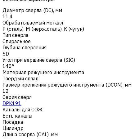
Диаметр сверла (DC), мм
11.4
Обрабатываемый металл
Р (сталь)
,
M (нерж.сталь)
,
K (чугун)
Тип сверла
Спиральное
Глубина сверления
5D
Угол при вершине сверла (SIG)
140°
Материал режущего инструмента
Твердый сплав
Размер крепления режущего инструмента (DCON), мм
12
Серия сверл
DPK191
Каналы для СОЖ
Есть каналы
Посадка
Цилиндр
Длина сверла (OAL), мм