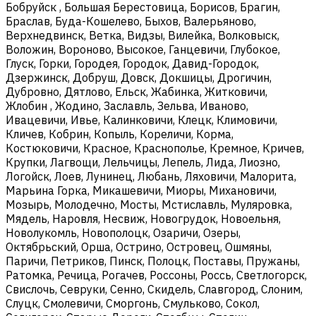
Бобруйск , Большая Берестовица, Борисов, Брагин,
Браслав, Буда-Кошелево, Быхов, Валерьяново,
Верхнедвинск, Ветка, Видзы, Вилейка, Волковыск,
Воложин, Вороново, Высокое, Ганцевичи, Глубокое,
Глуск, Горки, Городея, Городок, Давид-Городок,
Дзержинск, Добруш, Довск, Докшицы, Дрогичин,
Дубровно, Дятлово, Ельск, Жабинка, Житковичи,
Жлобин , Жодино, Заславль, Зельва, Иваново,
Ивацевичи, Ивье, Калинковичи, Клецк, Климовичи,
Кличев, Кобрин, Копыль, Кореличи, Корма,
Костюковичи, Красное, Краснополье, Кремное, Кричев,
Крупки, Лагвощи, Лельчицы, Лепель, Лида, Лиозно,
Логойск, Лоев, Лунинец, Любань, Ляховичи, Малорита,
Марьина Горка, Микашевичи, Миоры, Михановичи,
Мозырь, Молодечно, Мосты, Мстиславль, Муляровка,
Мядель, Наровля, Несвиж, Новогрудок, Новоельня,
Новолукомль, Новополоцк, Озаричи, Озеры,
Октябрьский, Орша, Острино, Островец, Ошмяны,
Паричи, Петриков, Пинск, Полоцк, Поставы, Пружаны,
Ратомка, Речица, Рогачев, Россоны, Россь, Светлогорск,
Свислочь, Севруки, Сенно, Скидель, Славгород, Слоним,
Слуцк, Смолевичи, Сморгонь, Смульково, Сокол,