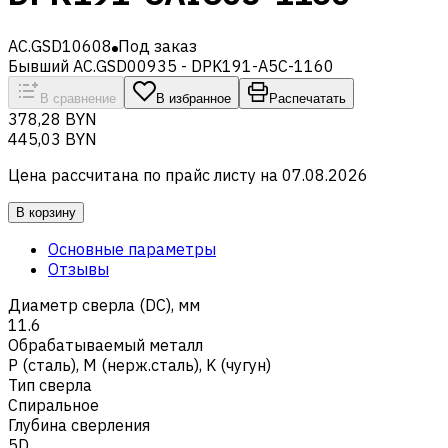
AC.GSD10608
Под заказ
Бывший AC.GSD00935 - DPK191-A5C-1160
В сравнение
В избранное
Распечатать
378,28 BYN
445,03 BYN
Цена рассчитана по прайс листу на
07.08.2026
В корзину
Основные параметры
Отзывы
Диаметр сверла (DC), мм
11.6
Обрабатываемый металл
Р (сталь)
,
M (нерж.сталь)
,
K (чугун)
Тип сверла
Спиральное
Глубина сверления
5D