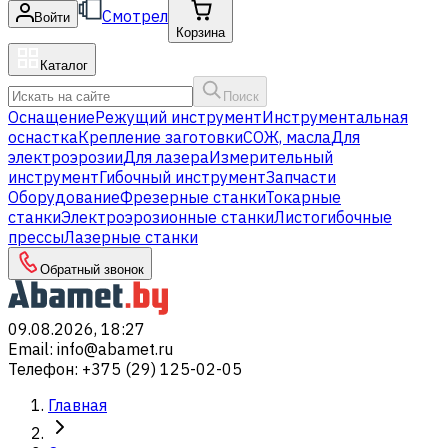
Смотрел
Войти
Корзина
Каталог
Поиск
Оснащение
Режущий инструмент
Инструментальная
оснастка
Крепление заготовки
СОЖ, масла
Для
электроэрозии
Для лазера
Измерительный
инструмент
Гибочный инструмент
Запчасти
Оборудование
Фрезерные станки
Токарные
станки
Электроэрозионные станки
Листогибочные
прессы
Лазерные станки
Обратный звонок
09.08.2026, 18:27
Email
:
info@abamet.ru
Телефон
:
+375 (29) 125-02-05
Главная