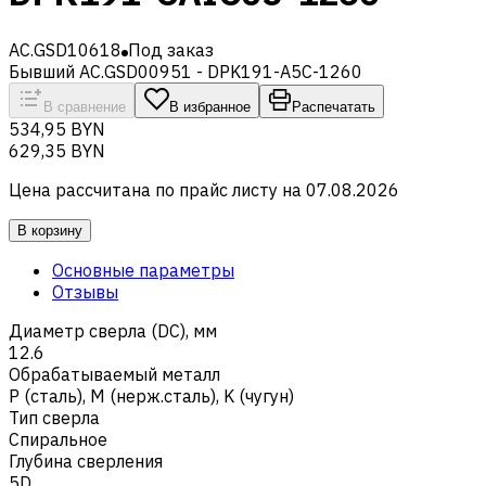
AC.GSD10618
Под заказ
Бывший AC.GSD00951 - DPK191-A5C-1260
В сравнение
В избранное
Распечатать
534,95 BYN
629,35 BYN
Цена рассчитана по прайс листу на
07.08.2026
В корзину
Основные параметры
Отзывы
Диаметр сверла (DC), мм
12.6
Обрабатываемый металл
Р (сталь)
,
M (нерж.сталь)
,
K (чугун)
Тип сверла
Спиральное
Глубина сверления
5D