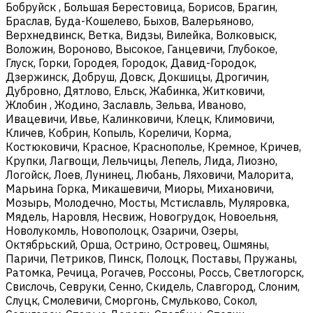
Бобруйск , Большая Берестовица, Борисов, Брагин,
Браслав, Буда-Кошелево, Быхов, Валерьяново,
Верхнедвинск, Ветка, Видзы, Вилейка, Волковыск,
Воложин, Вороново, Высокое, Ганцевичи, Глубокое,
Глуск, Горки, Городея, Городок, Давид-Городок,
Дзержинск, Добруш, Довск, Докшицы, Дрогичин,
Дубровно, Дятлово, Ельск, Жабинка, Житковичи,
Жлобин , Жодино, Заславль, Зельва, Иваново,
Ивацевичи, Ивье, Калинковичи, Клецк, Климовичи,
Кличев, Кобрин, Копыль, Кореличи, Корма,
Костюковичи, Красное, Краснополье, Кремное, Кричев,
Крупки, Лагвощи, Лельчицы, Лепель, Лида, Лиозно,
Логойск, Лоев, Лунинец, Любань, Ляховичи, Малорита,
Марьина Горка, Микашевичи, Миоры, Михановичи,
Мозырь, Молодечно, Мосты, Мстиславль, Муляровка,
Мядель, Наровля, Несвиж, Новогрудок, Новоельня,
Новолукомль, Новополоцк, Озаричи, Озеры,
Октябрьский, Орша, Острино, Островец, Ошмяны,
Паричи, Петриков, Пинск, Полоцк, Поставы, Пружаны,
Ратомка, Речица, Рогачев, Россоны, Россь, Светлогорск,
Свислочь, Севруки, Сенно, Скидель, Славгород, Слоним,
Слуцк, Смолевичи, Сморгонь, Смульково, Сокол,