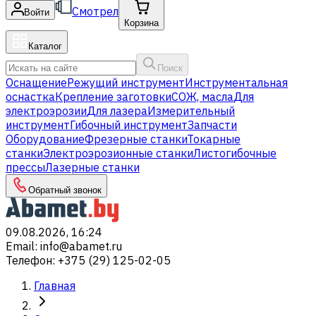
Смотрел
Войти
Корзина
Каталог
Поиск
Оснащение
Режущий инструмент
Инструментальная
оснастка
Крепление заготовки
СОЖ, масла
Для
электроэрозии
Для лазера
Измерительный
инструмент
Гибочный инструмент
Запчасти
Оборудование
Фрезерные станки
Токарные
станки
Электроэрозионные станки
Листогибочные
прессы
Лазерные станки
Обратный звонок
09.08.2026, 16:24
Email
:
info@abamet.ru
Телефон
:
+375 (29) 125-02-05
Главная