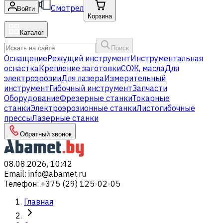
Смотрел
Войти
Корзина
Каталог
Поиск
Оснащение
Режущий инструмент
Инструментальная
оснастка
Крепление заготовки
СОЖ, масла
Для
электроэрозии
Для лазера
Измерительный
инструмент
Гибочный инструмент
Запчасти
Оборудование
Фрезерные станки
Токарные
станки
Электроэрозионные станки
Листогибочные
прессы
Лазерные станки
Обратный звонок
08.08.2026, 10:42
Email
:
info@abamet.ru
Телефон
:
+375 (29) 125-02-05
Главная