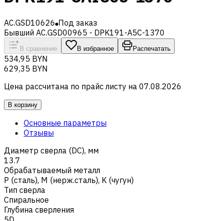
AC.GSD10626
Под заказ
Бывший AC.GSD00965 - DPK191-A5C-1370
В сравнение
В избранное
Распечатать
534,95 BYN
629,35 BYN
Цена рассчитана по прайс листу на
07.08.2026
В корзину
Основные параметры
Отзывы
Диаметр сверла (DC), мм
13.7
Обрабатываемый металл
Р (сталь)
,
M (нерж.сталь)
,
K (чугун)
Тип сверла
Спиральное
Глубина сверления
5D