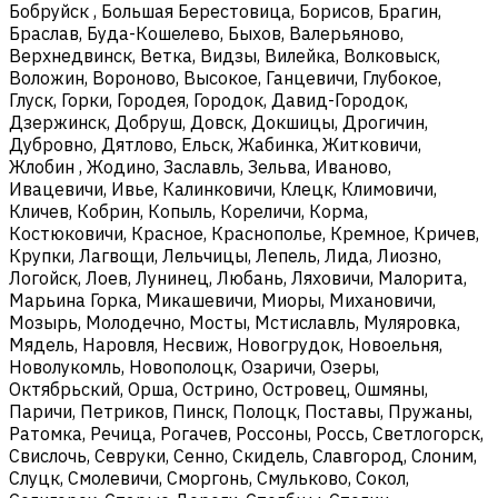
Бобруйск , Большая Берестовица, Борисов, Брагин,
Браслав, Буда-Кошелево, Быхов, Валерьяново,
Верхнедвинск, Ветка, Видзы, Вилейка, Волковыск,
Воложин, Вороново, Высокое, Ганцевичи, Глубокое,
Глуск, Горки, Городея, Городок, Давид-Городок,
Дзержинск, Добруш, Довск, Докшицы, Дрогичин,
Дубровно, Дятлово, Ельск, Жабинка, Житковичи,
Жлобин , Жодино, Заславль, Зельва, Иваново,
Ивацевичи, Ивье, Калинковичи, Клецк, Климовичи,
Кличев, Кобрин, Копыль, Кореличи, Корма,
Костюковичи, Красное, Краснополье, Кремное, Кричев,
Крупки, Лагвощи, Лельчицы, Лепель, Лида, Лиозно,
Логойск, Лоев, Лунинец, Любань, Ляховичи, Малорита,
Марьина Горка, Микашевичи, Миоры, Михановичи,
Мозырь, Молодечно, Мосты, Мстиславль, Муляровка,
Мядель, Наровля, Несвиж, Новогрудок, Новоельня,
Новолукомль, Новополоцк, Озаричи, Озеры,
Октябрьский, Орша, Острино, Островец, Ошмяны,
Паричи, Петриков, Пинск, Полоцк, Поставы, Пружаны,
Ратомка, Речица, Рогачев, Россоны, Россь, Светлогорск,
Свислочь, Севруки, Сенно, Скидель, Славгород, Слоним,
Слуцк, Смолевичи, Сморгонь, Смульково, Сокол,