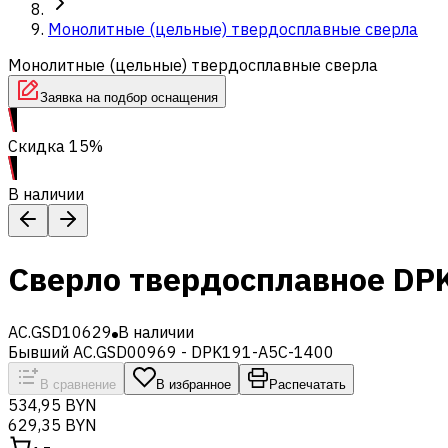
Монолитные (цельные) твердосплавные сверла
Монолитные (цельные) твердосплавные сверла
Заявка на подбор оснащения
Скидка 15%
В наличии
Сверло твердосплавное DP
AC.GSD10629
В наличии
Бывший AC.GSD00969 - DPK191-A5C-1400
В сравнение
В избранное
Распечатать
534,95 BYN
629,35 BYN