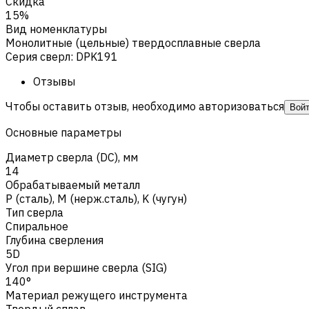
Скидка
15%
Вид номенклатуры
Монолитные (цельные) твердосплавные сверла
Серия сверл
:
DPK191
Отзывы
Чтобы оставить отзыв, необходимо авторизоваться
Вой
Основные параметры
Диаметр сверла (DC), мм
14
Обрабатываемый металл
Р (сталь)
,
M (нерж.сталь)
,
K (чугун)
Тип сверла
Спиральное
Глубина сверления
5D
Угол при вершине сверла (SIG)
140°
Материал режущего инструмента
Твердый сплав