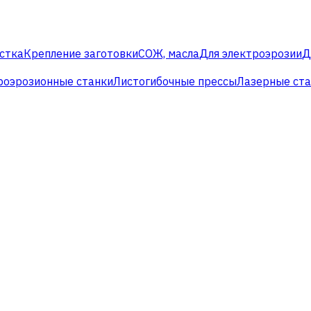
стка
Крепление заготовки
СОЖ, масла
Для электроэрозии
Д
роэрозионные станки
Листогибочные прессы
Лазерные ст