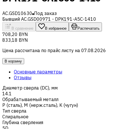
AC.GSD10630
Под заказ
Бывший AC.GSD00971 - DPK191-A5C-1410
В сравнение
В избранное
Распечатать
708,20 BYN
833,18 BYN
Цена рассчитана по прайс листу на
07.08.2026
В корзину
Основные параметры
Отзывы
Диаметр сверла (DC), мм
14.1
Обрабатываемый металл
Р (сталь)
,
M (нерж.сталь)
,
K (чугун)
Тип сверла
Спиральное
Глубина сверления
5D