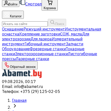
Смотрел
Войти
Корзина
Каталог
Поиск
Оснащение
Режущий инструмент
Инструментальная
оснастка
Крепление заготовки
СОЖ, масла
Для
электроэрозии
Для лазера
Измерительный
инструмент
Гибочный инструмент
Запчасти
Оборудование
Фрезерные станки
Токарные
станки
Электроэрозионные станки
Листогибочные
прессы
Лазерные станки
Обратный звонок
09.08.2026, 00:17
Email
:
info@abamet.ru
Телефон
:
+375 (29) 125-02-05
Главная