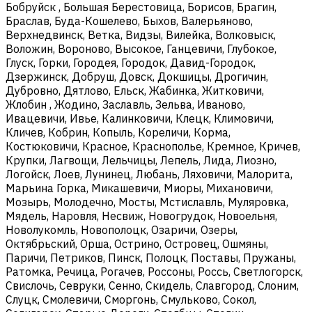
Бобруйск , Большая Берестовица, Борисов, Брагин,
Браслав, Буда-Кошелево, Быхов, Валерьяново,
Верхнедвинск, Ветка, Видзы, Вилейка, Волковыск,
Воложин, Вороново, Высокое, Ганцевичи, Глубокое,
Глуск, Горки, Городея, Городок, Давид-Городок,
Дзержинск, Добруш, Довск, Докшицы, Дрогичин,
Дубровно, Дятлово, Ельск, Жабинка, Житковичи,
Жлобин , Жодино, Заславль, Зельва, Иваново,
Ивацевичи, Ивье, Калинковичи, Клецк, Климовичи,
Кличев, Кобрин, Копыль, Кореличи, Корма,
Костюковичи, Красное, Краснополье, Кремное, Кричев,
Крупки, Лагвощи, Лельчицы, Лепель, Лида, Лиозно,
Логойск, Лоев, Лунинец, Любань, Ляховичи, Малорита,
Марьина Горка, Микашевичи, Миоры, Михановичи,
Мозырь, Молодечно, Мосты, Мстиславль, Муляровка,
Мядель, Наровля, Несвиж, Новогрудок, Новоельня,
Новолукомль, Новополоцк, Озаричи, Озеры,
Октябрьский, Орша, Острино, Островец, Ошмяны,
Паричи, Петриков, Пинск, Полоцк, Поставы, Пружаны,
Ратомка, Речица, Рогачев, Россоны, Россь, Светлогорск,
Свислочь, Севруки, Сенно, Скидель, Славгород, Слоним,
Слуцк, Смолевичи, Сморгонь, Смульково, Сокол,