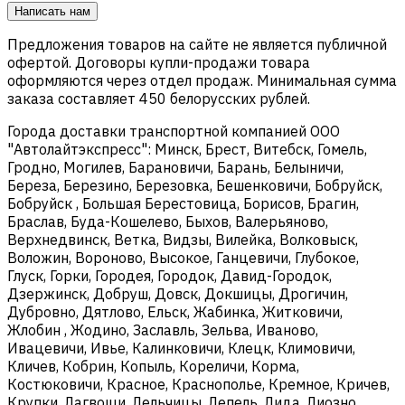
Написать нам
Предложения товаров на сайте не является публичной
офертой. Договоры купли-продажи товара
оформляются через отдел продаж. Минимальная сумма
заказа составляет 450 белорусских рублей.
Города доставки транспортной компанией ООО
"Автолайтэкспресс": Минск, Брест, Витебск, Гомель,
Гродно, Могилев, Барановичи, Барань, Белыничи,
Береза, Березино, Березовка, Бешенковичи, Бобруйск,
Бобруйск , Большая Берестовица, Борисов, Брагин,
Браслав, Буда-Кошелево, Быхов, Валерьяново,
Верхнедвинск, Ветка, Видзы, Вилейка, Волковыск,
Воложин, Вороново, Высокое, Ганцевичи, Глубокое,
Глуск, Горки, Городея, Городок, Давид-Городок,
Дзержинск, Добруш, Довск, Докшицы, Дрогичин,
Дубровно, Дятлово, Ельск, Жабинка, Житковичи,
Жлобин , Жодино, Заславль, Зельва, Иваново,
Ивацевичи, Ивье, Калинковичи, Клецк, Климовичи,
Кличев, Кобрин, Копыль, Кореличи, Корма,
Костюковичи, Красное, Краснополье, Кремное, Кричев,
Крупки, Лагвощи, Лельчицы, Лепель, Лида, Лиозно,