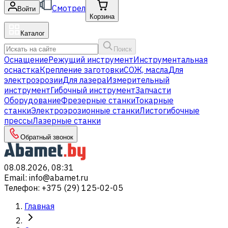
Смотрел
Войти
Корзина
Каталог
Поиск
Оснащение
Режущий инструмент
Инструментальная
оснастка
Крепление заготовки
СОЖ, масла
Для
электроэрозии
Для лазера
Измерительный
инструмент
Гибочный инструмент
Запчасти
Оборудование
Фрезерные станки
Токарные
станки
Электроэрозионные станки
Листогибочные
прессы
Лазерные станки
Обратный звонок
08.08.2026, 08:31
Email
:
info@abamet.ru
Телефон
:
+375 (29) 125-02-05
Главная