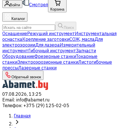
Смотрел
Войти
Корзина
Каталог
Поиск
Оснащение
Режущий инструмент
Инструментальная
оснастка
Крепление заготовки
СОЖ, масла
Для
электроэрозии
Для лазера
Измерительный
инструмент
Гибочный инструмент
Запчасти
Оборудование
Фрезерные станки
Токарные
станки
Электроэрозионные станки
Листогибочные
прессы
Лазерные станки
Обратный звонок
07.08.2026, 13:25
Email
:
info@abamet.ru
Телефон
:
+375 (29) 125-02-05
Главная