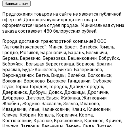
Написать нам
Предложения товаров на сайте не является публичной
офертой. Договоры купли-продажи товара
оформляются через отдел продаж. Минимальная сумма
заказа составляет 450 белорусских рублей.
Города доставки транспортной компанией ООО
"Автолайтэкспресс": Минск, Брест, Витебск, Гомель,
Гродно, Могилев, Барановичи, Барань, Белыничи,
Береза, Березино, Березовка, Бешенковичи, Бобруйск,
Бобруйск , Большая Берестовица, Борисов, Брагин,
Браслав, Буда-Кошелево, Быхов, Валерьяново,
Верхнедвинск, Ветка, Видзы, Вилейка, Волковыск,
Воложин, Вороново, Высокое, Ганцевичи, Глубокое,
Глуск, Горки, Городея, Городок, Давид-Городок,
Дзержинск, Добруш, Довск, Докшицы, Дрогичин,
Дубровно, Дятлово, Ельск, Жабинка, Житковичи,
Жлобин , Жодино, Заславль, Зельва, Иваново,
Ивацевичи, Ивье, Калинковичи, Клецк, Климовичи,
Кличев, Кобрин, Копыль, Кореличи, Корма,
Костюковичи, Красное, Краснополье, Кремное, Кричев,
Крупки, Лагвощи, Лельчицы, Лепель, Лида, Лиозно,