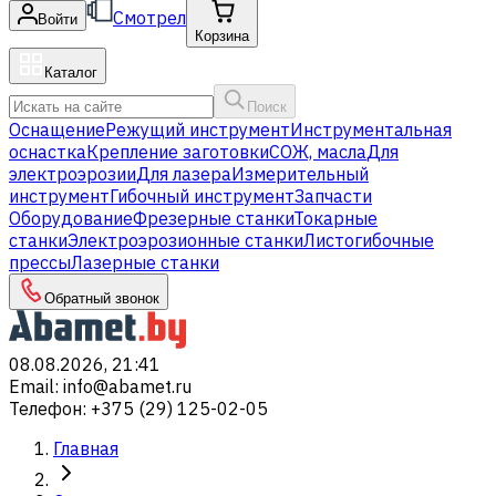
Смотрел
Войти
Корзина
Каталог
Поиск
Оснащение
Режущий инструмент
Инструментальная
оснастка
Крепление заготовки
СОЖ, масла
Для
электроэрозии
Для лазера
Измерительный
инструмент
Гибочный инструмент
Запчасти
Оборудование
Фрезерные станки
Токарные
станки
Электроэрозионные станки
Листогибочные
прессы
Лазерные станки
Обратный звонок
08.08.2026, 21:41
Email
:
info@abamet.ru
Телефон
:
+375 (29) 125-02-05
Главная