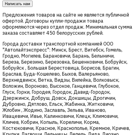
Написать нам
Предложения товаров на сайте не является публичной
офертой. Договоры купли-продажи товара
оформляются через отдел продаж. Минимальная сумма
заказа составляет 450 белорусских рублей.
Города доставки транспортной компанией ООО
"Автолайтэкспресс": Минск, Брест, Витебск, Гомель,
Гродно, Могилев, Барановичи, Барань, Белыничи,
Береза, Березино, Березовка, Бешенковичи, Бобруйск,
Бобруйск , Большая Берестовица, Борисов, Брагин,
Браслав, Буда-Кошелево, Быхов, Валерьяново,
Верхнедвинск, Ветка, Видзы, Вилейка, Волковыск,
Воложин, Вороново, Высокое, Ганцевичи, Глубокое,
Глуск, Горки, Городея, Городок, Давид-Городок,
Дзержинск, Добруш, Довск, Докшицы, Дрогичин,
Дубровно, Дятлово, Ельск, Жабинка, Житковичи,
Жлобин , Жодино, Заславль, Зельва, Иваново,
Ивацевичи, Ивье, Калинковичи, Клецк, Климовичи,
Кличев, Кобрин, Копыль, Кореличи, Корма,
Костюковичи, Красное, Краснополье, Кремное, Кричев,
Крупки, Лагвощи, Лельчицы, Лепель, Лида, Лиозно,