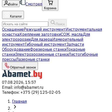
Смотрел
Войти
Корзина
Каталог
Поиск
Оснащение
Режущий инструмент
Инструментальная
оснастка
Крепление заготовки
СОЖ, масла
Для
электроэрозии
Для лазера
Измерительный
инструмент
Гибочный инструмент
Запчасти
Оборудование
Фрезерные станки
Токарные
станки
Электроэрозионные станки
Листогибочные
прессы
Лазерные станки
Обратный звонок
07.08.2026, 15:57
Email
:
info@abamet.ru
Телефон
:
+375 (29) 125-02-05
Главная