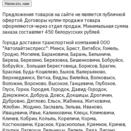
Написать нам
Предложения товаров на сайте не является публичной
офертой. Договоры купли-продажи товара
оформляются через отдел продаж. Минимальная сумма
заказа составляет 450 белорусских рублей.
Города доставки транспортной компанией ООО
"Автолайтэкспресс": Минск, Брест, Витебск, Гомель,
Гродно, Могилев, Барановичи, Барань, Белыничи,
Береза, Березино, Березовка, Бешенковичи, Бобруйск,
Бобруйск , Большая Берестовица, Борисов, Брагин,
Браслав, Буда-Кошелево, Быхов, Валерьяново,
Верхнедвинск, Ветка, Видзы, Вилейка, Волковыск,
Воложин, Вороново, Высокое, Ганцевичи, Глубокое,
Глуск, Горки, Городея, Городок, Давид-Городок,
Дзержинск, Добруш, Довск, Докшицы, Дрогичин,
Дубровно, Дятлово, Ельск, Жабинка, Житковичи,
Жлобин , Жодино, Заславль, Зельва, Иваново,
Ивацевичи, Ивье, Калинковичи, Клецк, Климовичи,
Кличев, Кобрин, Копыль, Кореличи, Корма,
Костюковичи, Красное, Краснополье, Кремное, Кричев,
Крупки, Лагвощи, Лельчицы, Лепель, Лида, Лиозно,