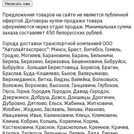
Написать нам
Предложения товаров на сайте не является публичной
офертой. Договоры купли-продажи товара
оформляются через отдел продаж. Минимальная сумма
заказа составляет 450 белорусских рублей.
Города доставки транспортной компанией ООО
"Автолайтэкспресс": Минск, Брест, Витебск, Гомель,
Гродно, Могилев, Барановичи, Барань, Белыничи,
Береза, Березино, Березовка, Бешенковичи, Бобруйск,
Бобруйск , Большая Берестовица, Борисов, Брагин,
Браслав, Буда-Кошелево, Быхов, Валерьяново,
Верхнедвинск, Ветка, Видзы, Вилейка, Волковыск,
Воложин, Вороново, Высокое, Ганцевичи, Глубокое,
Глуск, Горки, Городея, Городок, Давид-Городок,
Дзержинск, Добруш, Довск, Докшицы, Дрогичин,
Дубровно, Дятлово, Ельск, Жабинка, Житковичи,
Жлобин , Жодино, Заславль, Зельва, Иваново,
Ивацевичи, Ивье, Калинковичи, Клецк, Климовичи,
Кличев, Кобрин, Копыль, Кореличи, Корма,
Костюковичи, Красное, Краснополье, Кремное, Кричев,
Крупки, Лагвощи, Лельчицы, Лепель, Лида, Лиозно,