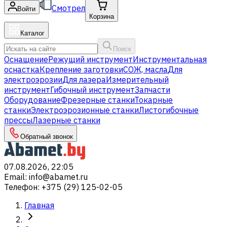
Смотрел
Войти
Корзина
Каталог
Поиск
Оснащение
Режущий инструмент
Инструментальная
оснастка
Крепление заготовки
СОЖ, масла
Для
электроэрозии
Для лазера
Измерительный
инструмент
Гибочный инструмент
Запчасти
Оборудование
Фрезерные станки
Токарные
станки
Электроэрозионные станки
Листогибочные
прессы
Лазерные станки
Обратный звонок
07.08.2026, 22:05
Email
:
info@abamet.ru
Телефон
:
+375 (29) 125-02-05
Главная