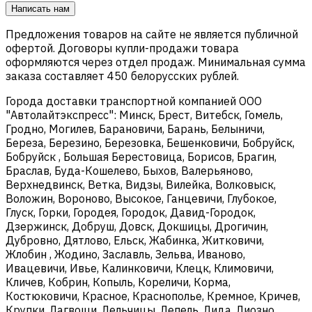
Написать нам
Предложения товаров на сайте не является публичной
офертой. Договоры купли-продажи товара
оформляются через отдел продаж. Минимальная сумма
заказа составляет 450 белорусских рублей.
Города доставки транспортной компанией ООО
"Автолайтэкспресс": Минск, Брест, Витебск, Гомель,
Гродно, Могилев, Барановичи, Барань, Белыничи,
Береза, Березино, Березовка, Бешенковичи, Бобруйск,
Бобруйск , Большая Берестовица, Борисов, Брагин,
Браслав, Буда-Кошелево, Быхов, Валерьяново,
Верхнедвинск, Ветка, Видзы, Вилейка, Волковыск,
Воложин, Вороново, Высокое, Ганцевичи, Глубокое,
Глуск, Горки, Городея, Городок, Давид-Городок,
Дзержинск, Добруш, Довск, Докшицы, Дрогичин,
Дубровно, Дятлово, Ельск, Жабинка, Житковичи,
Жлобин , Жодино, Заславль, Зельва, Иваново,
Ивацевичи, Ивье, Калинковичи, Клецк, Климовичи,
Кличев, Кобрин, Копыль, Кореличи, Корма,
Костюковичи, Красное, Краснополье, Кремное, Кричев,
Крупки, Лагвощи, Лельчицы, Лепель, Лида, Лиозно,