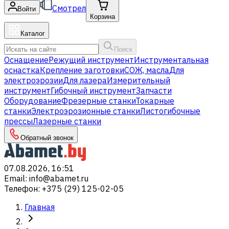
Смотрел
Войти
Корзина
Каталог
Поиск
Оснащение
Режущий инструмент
Инструментальная
оснастка
Крепление заготовки
СОЖ, масла
Для
электроэрозии
Для лазера
Измерительный
инструмент
Гибочный инструмент
Запчасти
Оборудование
Фрезерные станки
Токарные
станки
Электроэрозионные станки
Листогибочные
прессы
Лазерные станки
Обратный звонок
07.08.2026, 16:51
Email
:
info@abamet.ru
Телефон
:
+375 (29) 125-02-05
Главная