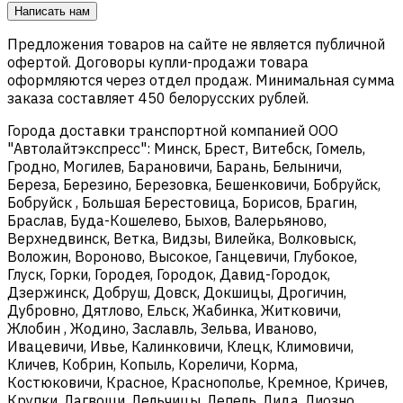
Написать нам
Предложения товаров на сайте не является публичной
офертой. Договоры купли-продажи товара
оформляются через отдел продаж. Минимальная сумма
заказа составляет 450 белорусских рублей.
Города доставки транспортной компанией ООО
"Автолайтэкспресс": Минск, Брест, Витебск, Гомель,
Гродно, Могилев, Барановичи, Барань, Белыничи,
Береза, Березино, Березовка, Бешенковичи, Бобруйск,
Бобруйск , Большая Берестовица, Борисов, Брагин,
Браслав, Буда-Кошелево, Быхов, Валерьяново,
Верхнедвинск, Ветка, Видзы, Вилейка, Волковыск,
Воложин, Вороново, Высокое, Ганцевичи, Глубокое,
Глуск, Горки, Городея, Городок, Давид-Городок,
Дзержинск, Добруш, Довск, Докшицы, Дрогичин,
Дубровно, Дятлово, Ельск, Жабинка, Житковичи,
Жлобин , Жодино, Заславль, Зельва, Иваново,
Ивацевичи, Ивье, Калинковичи, Клецк, Климовичи,
Кличев, Кобрин, Копыль, Кореличи, Корма,
Костюковичи, Красное, Краснополье, Кремное, Кричев,
Крупки, Лагвощи, Лельчицы, Лепель, Лида, Лиозно,