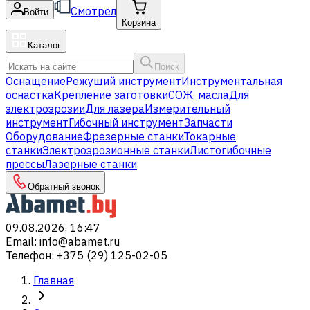
Смотрел
Войти
Корзина
Каталог
Поиск
Оснащение
Режущий инструмент
Инструментальная
оснастка
Крепление заготовки
СОЖ, масла
Для
электроэрозии
Для лазера
Измерительный
инструмент
Гибочный инструмент
Запчасти
Оборудование
Фрезерные станки
Токарные
станки
Электроэрозионные станки
Листогибочные
прессы
Лазерные станки
Обратный звонок
09.08.2026, 16:47
Email
:
info@abamet.ru
Телефон
:
+375 (29) 125-02-05
Главная