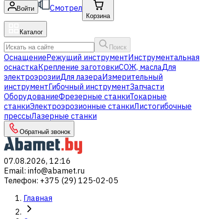
Смотрел
Войти
Корзина
Каталог
Поиск
Оснащение
Режущий инструмент
Инструментальная
оснастка
Крепление заготовки
СОЖ, масла
Для
электроэрозии
Для лазера
Измерительный
инструмент
Гибочный инструмент
Запчасти
Оборудование
Фрезерные станки
Токарные
станки
Электроэрозионные станки
Листогибочные
прессы
Лазерные станки
Обратный звонок
07.08.2026, 12:16
Email
:
info@abamet.ru
Телефон
:
+375 (29) 125-02-05
Главная