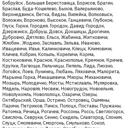
Бобруйск , Большая Берестовица, Борисов, Брагин,
Браслав, Буда-Кошелево, Быхов, Валерьяново,
Верхнедвинск, Ветка, Видзы, Вилейка, Волковыск,
Воложин, Вороново, Высокое, Ганцевичи, Глубокое,
Глуск, Горки, Городея, Городок, Давид-Городок,
Дзержинск, Добруш, Довск, Докшицы, Дрогичин,
Дубровно, Дятлово, Ельск, Жабинка, Житковичи,
Жлобин , Жодино, Заславль, Зельва, Иваново,
Ивацевичи, Ивье, Калинковичи, Клецк, Климовичи,
Кличев, Кобрин, Копыль, Кореличи, Корма,
Костюковичи, Красное, Краснополье, Кремное, Кричев,
Крупки, Лагвощи, Лельчицы, Лепель, Лида, Лиозно,
Логойск, Лоев, Лунинец, Любань, Ляховичи, Малорита,
Марьина Горка, Микашевичи, Миоры, Михановичи,
Мозырь, Молодечно, Мосты, Мстиславль, Муляровка,
Мядель, Наровля, Несвиж, Новогрудок, Новоельня,
Новолукомль, Новополоцк, Озаричи, Озеры,
Октябрьский, Орша, Острино, Островец, Ошмяны,
Паричи, Петриков, Пинск, Полоцк, Поставы, Пружаны,
Ратомка, Речица, Рогачев, Россоны, Россь, Светлогорск,
Свислочь, Севруки, Сенно, Скидель, Славгород, Слоним,
Слуцк, Смолевичи, Сморгонь, Смульково, Сокол,