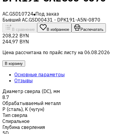
AC.GSD10724
Под заказ
Бывший AC.GSD00431 - DPK191-A5N-0870
В сравнение
В избранное
Распечатать
208,22 BYN
244,97 BYN
Цена рассчитана по прайс листу на
06.08.2026
В корзину
Основные параметры
Отзывы
Диаметр сверла (DC), мм
8.7
Обрабатываемый металл
Р (сталь)
,
K (чугун)
Тип сверла
Спиральное
Глубина сверления
5D