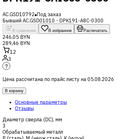
AC.GSD10792
Под заказ
Бывший AC.GSD01010 - DPK191-A8C-0300
В сравнение
В избранное
Распечатать
246,05 BYN
289,46 BYN
12
3
Цена рассчитана по прайс листу на
05.08.2026
В корзину
Основные параметры
Отзывы
Диаметр сверла (DC), мм
3
Обрабатываемый металл
Р (сталь)
,
M (нерж.сталь)
,
K (чугун)