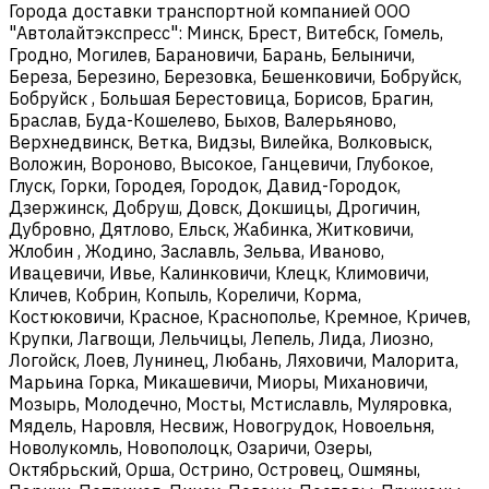
Города доставки транспортной компанией ООО
"Автолайтэкспресс": Минск, Брест, Витебск, Гомель,
Гродно, Могилев, Барановичи, Барань, Белыничи,
Береза, Березино, Березовка, Бешенковичи, Бобруйск,
Бобруйск , Большая Берестовица, Борисов, Брагин,
Браслав, Буда-Кошелево, Быхов, Валерьяново,
Верхнедвинск, Ветка, Видзы, Вилейка, Волковыск,
Воложин, Вороново, Высокое, Ганцевичи, Глубокое,
Глуск, Горки, Городея, Городок, Давид-Городок,
Дзержинск, Добруш, Довск, Докшицы, Дрогичин,
Дубровно, Дятлово, Ельск, Жабинка, Житковичи,
Жлобин , Жодино, Заславль, Зельва, Иваново,
Ивацевичи, Ивье, Калинковичи, Клецк, Климовичи,
Кличев, Кобрин, Копыль, Кореличи, Корма,
Костюковичи, Красное, Краснополье, Кремное, Кричев,
Крупки, Лагвощи, Лельчицы, Лепель, Лида, Лиозно,
Логойск, Лоев, Лунинец, Любань, Ляховичи, Малорита,
Марьина Горка, Микашевичи, Миоры, Михановичи,
Мозырь, Молодечно, Мосты, Мстиславль, Муляровка,
Мядель, Наровля, Несвиж, Новогрудок, Новоельня,
Новолукомль, Новополоцк, Озаричи, Озеры,
Октябрьский, Орша, Острино, Островец, Ошмяны,