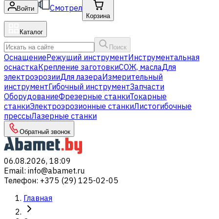
Смотрел
Войти
Корзина
Каталог
Поиск
Оснащение
Режущий инструмент
Инструментальная
оснастка
Крепление заготовки
СОЖ, масла
Для
электроэрозии
Для лазера
Измерительный
инструмент
Гибочный инструмент
Запчасти
Оборудование
Фрезерные станки
Токарные
станки
Электроэрозионные станки
Листогибочные
прессы
Лазерные станки
Обратный звонок
06.08.2026, 18:09
Email
:
info@abamet.ru
Телефон
:
+375 (29) 125-02-05
Главная