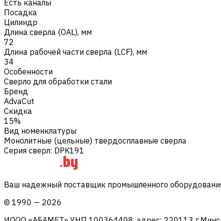
Есть каналы
Посадка
Цилиндр
Длина сверла (OAL), мм
72
Длина рабочей части сверла (LCF), мм
34
Особенности
Сверло для обработки стали
Бренд
AdvaCut
Скидка
15%
Вид номенклатуры
Монолитные (цельные) твердосплавные сверла
Серия сверл
:
DPK191
Ваш надежный поставщик промышленного оборудования 
©
1990
—
2026
ИООО «АБАМЕТ» УНП 100364408, адрес: 220113 г.Минск, 