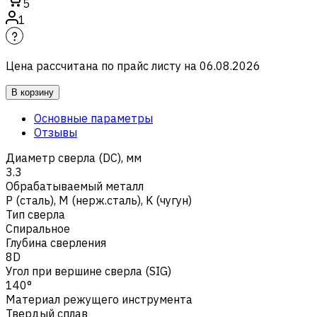
5
1
Цена рассчитана по прайс листу на
06.08.2026
В корзину
Основные параметры
Отзывы
Диаметр сверла (DC), мм
3.3
Обрабатываемый металл
Р (сталь)
,
M (нерж.сталь)
,
K (чугун)
Тип сверла
Спиральное
Глубина сверления
8D
Угол при вершине сверла (SIG)
140°
Материал режущего инструмента
Твердый сплав