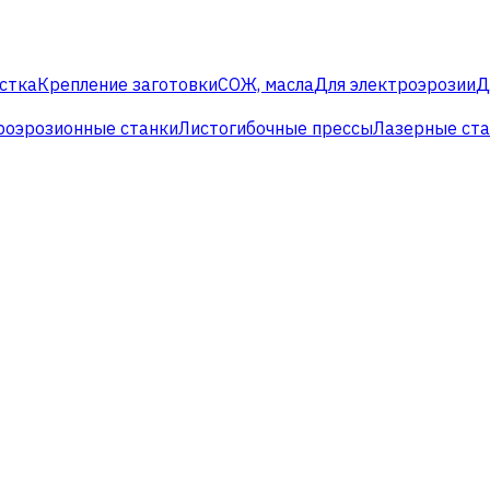
стка
Крепление заготовки
СОЖ, масла
Для электроэрозии
Д
роэрозионные станки
Листогибочные прессы
Лазерные ст