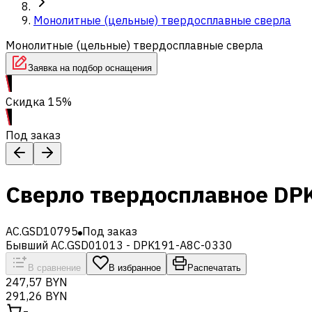
Монолитные (цельные) твердосплавные сверла
Монолитные (цельные) твердосплавные сверла
Заявка на подбор оснащения
Скидка 15%
Под заказ
Сверло твердосплавное DP
AC.GSD10795
Под заказ
Бывший AC.GSD01013 - DPK191-A8C-0330
В сравнение
В избранное
Распечатать
247,57 BYN
291,26 BYN