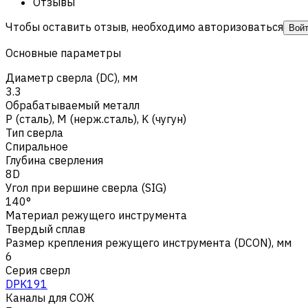
Отзывы
Чтобы оставить отзыв, необходимо авторизоваться
Вой
Основные параметры
Диаметр сверла (DC), мм
3.3
Обрабатываемый металл
Р (сталь)
,
M (нерж.сталь)
,
K (чугун)
Тип сверла
Спиральное
Глубина сверления
8D
Угол при вершине сверла (SIG)
140°
Материал режущего инструмента
Твердый сплав
Размер крепления режущего инструмента (DCON), мм
6
Серия сверл
DPK191
Каналы для СОЖ