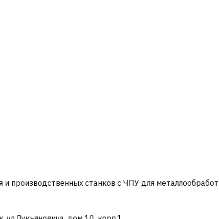
и производственных станков с ЧПУ для металлообработ
ул.Лукьяновича, дом 10, корп.1