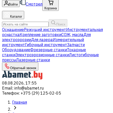
Смотрел
Войти
Корзина
Каталог
Поиск
Оснащение
Режущий инструмент
Инструментальная
оснастка
Крепление заготовки
СОЖ, масла
Для
электроэрозии
Для лазера
Измерительный
инструмент
Гибочный инструмент
Запчасти
Оборудование
Фрезерные станки
Токарные
станки
Электроэрозионные станки
Листогибочные
прессы
Лазерные станки
Обратный звонок
08.08.2026, 17:55
Email
:
info@abamet.ru
Телефон
:
+375 (29) 125-02-05
Главная