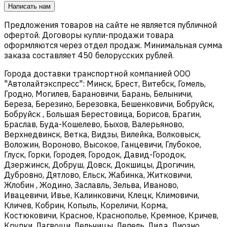
Написать нам
Предложения товаров на сайте не является публичной
офертой. Договоры купли-продажи товара
оформляются через отдел продаж. Минимальная сумма
заказа составляет 450 белорусских рублей.
Города доставки транспортной компанией ООО
"Автолайтэкспресс": Минск, Брест, Витебск, Гомель,
Гродно, Могилев, Барановичи, Барань, Белыничи,
Береза, Березино, Березовка, Бешенковичи, Бобруйск,
Бобруйск , Большая Берестовица, Борисов, Брагин,
Браслав, Буда-Кошелево, Быхов, Валерьяново,
Верхнедвинск, Ветка, Видзы, Вилейка, Волковыск,
Воложин, Вороново, Высокое, Ганцевичи, Глубокое,
Глуск, Горки, Городея, Городок, Давид-Городок,
Дзержинск, Добруш, Довск, Докшицы, Дрогичин,
Дубровно, Дятлово, Ельск, Жабинка, Житковичи,
Жлобин , Жодино, Заславль, Зельва, Иваново,
Ивацевичи, Ивье, Калинковичи, Клецк, Климовичи,
Кличев, Кобрин, Копыль, Кореличи, Корма,
Костюковичи, Красное, Краснополье, Кремное, Кричев,
Крупки, Лагвощи, Лельчицы, Лепель, Лида, Лиозно,