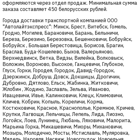
оформляются через отдел продаж. Минимальная сумма
заказа составляет 450 белорусских рублей.
Города доставки транспортной компанией ООО
"Автолайтэкспресс": Минск, Брест, Витебск, Гомель,
Гродно, Могилев, Барановичи, Барань, Белыничи,
Береза, Березино, Березовка, Бешенковичи, Бобруйск,
Бобруйск , Большая Берестовица, Борисов, Брагин,
Браслав, Буда-Кошелево, Быхов, Валерьяново,
Верхнедвинск, Ветка, Видзы, Вилейка, Волковыск,
Воложин, Вороново, Высокое, Ганцевичи, Глубокое,
Глуск, Горки, Городея, Городок, Давид-Городок,
Дзержинск, Добруш, Довск, Докшицы, Дрогичин,
Дубровно, Дятлово, Ельск, Жабинка, Житковичи,
Жлобин , Жодино, Заславль, Зельва, Иваново,
Ивацевичи, Ивье, Калинковичи, Клецк, Климовичи,
Кличев, Кобрин, Копыль, Кореличи, Корма,
Костюковичи, Красное, Краснополье, Кремное, Кричев,
Крупки, Лагвощи, Лельчицы, Лепель, Лида, Лиозно,
Логойск, Лоев, Лунинец, Любань, Ляховичи, Малорита,
Марьина Горка, Микашевичи, Миоры, Михановичи,
Мозырь, Молодечно, Мосты, Мстиславль, Муляровка,
Мядель, Наровля, Несвиж, Новогрудок, Новоельня,