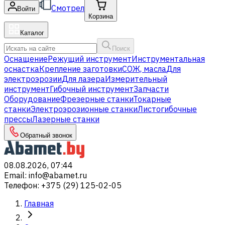
Смотрел
Войти
Корзина
Каталог
Поиск
Оснащение
Режущий инструмент
Инструментальная
оснастка
Крепление заготовки
СОЖ, масла
Для
электроэрозии
Для лазера
Измерительный
инструмент
Гибочный инструмент
Запчасти
Оборудование
Фрезерные станки
Токарные
станки
Электроэрозионные станки
Листогибочные
прессы
Лазерные станки
Обратный звонок
08.08.2026, 07:44
Email
:
info@abamet.ru
Телефон
:
+375 (29) 125-02-05
Главная