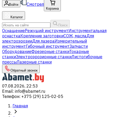
Смотрел
Войти
Корзина
Каталог
Поиск
Оснащение
Режущий инструмент
Инструментальная
оснастка
Крепление заготовки
СОЖ, масла
Для
электроэрозии
Для лазера
Измерительный
инструмент
Гибочный инструмент
Запчасти
Оборудование
Фрезерные станки
Токарные
станки
Электроэрозионные станки
Листогибочные
прессы
Лазерные станки
Обратный звонок
07.08.2026, 22:53
Email
:
info@abamet.ru
Телефон
:
+375 (29) 125-02-05
Главная