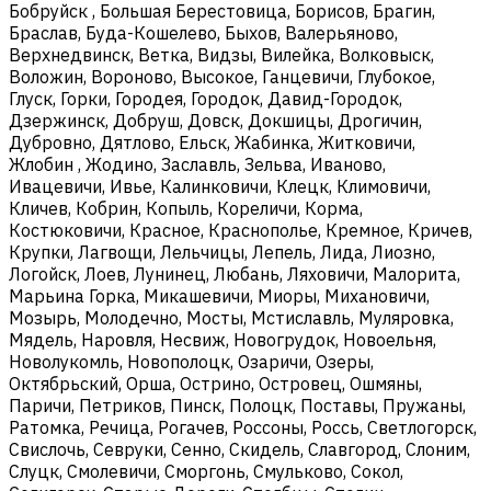
Бобруйск , Большая Берестовица, Борисов, Брагин,
Браслав, Буда-Кошелево, Быхов, Валерьяново,
Верхнедвинск, Ветка, Видзы, Вилейка, Волковыск,
Воложин, Вороново, Высокое, Ганцевичи, Глубокое,
Глуск, Горки, Городея, Городок, Давид-Городок,
Дзержинск, Добруш, Довск, Докшицы, Дрогичин,
Дубровно, Дятлово, Ельск, Жабинка, Житковичи,
Жлобин , Жодино, Заславль, Зельва, Иваново,
Ивацевичи, Ивье, Калинковичи, Клецк, Климовичи,
Кличев, Кобрин, Копыль, Кореличи, Корма,
Костюковичи, Красное, Краснополье, Кремное, Кричев,
Крупки, Лагвощи, Лельчицы, Лепель, Лида, Лиозно,
Логойск, Лоев, Лунинец, Любань, Ляховичи, Малорита,
Марьина Горка, Микашевичи, Миоры, Михановичи,
Мозырь, Молодечно, Мосты, Мстиславль, Муляровка,
Мядель, Наровля, Несвиж, Новогрудок, Новоельня,
Новолукомль, Новополоцк, Озаричи, Озеры,
Октябрьский, Орша, Острино, Островец, Ошмяны,
Паричи, Петриков, Пинск, Полоцк, Поставы, Пружаны,
Ратомка, Речица, Рогачев, Россоны, Россь, Светлогорск,
Свислочь, Севруки, Сенно, Скидель, Славгород, Слоним,
Слуцк, Смолевичи, Сморгонь, Смульково, Сокол,