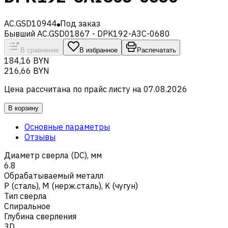
AC.GSD10944
Под заказ
Бывший AC.GSD01867 - DPK192-A3C-0680
В сравнение
В избранное
Распечатать
184,16 BYN
216,66 BYN
Цена рассчитана по прайс листу на
07.08.2026
В корзину
Основные параметры
Отзывы
Диаметр сверла (DC), мм
6.8
Обрабатываемый металл
Р (сталь)
,
M (нерж.сталь)
,
K (чугун)
Тип сверла
Спиральное
Глубина сверления
3D