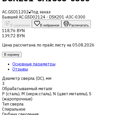
AC.GSD11202
Под заказ
Бывший AC.GSD02124 - DSK201-A3C-0300
В сравнение
В избранное
Распечатать
118,76 BYN
139,72 BYN
Цена рассчитана по прайс листу на
05.08.2026
В корзину
Основные параметры
Отзывы
Диаметр сверла (DC), мм
3
Обрабатываемый металл
Р (сталь)
,
M (нерж.сталь)
,
N (цвет.металлы)
,
S
(жаропрочные)
Тип сверла
Спиральное
Глубина сверления