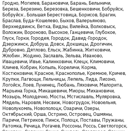
Гродно, Могилев, Барановичи, Барань, Белыничи,
Береза, Березино, Березовка, Бешенковичи, Бобруйск,
Бобруйск , Большая Берестовица, Борисов, Брагин,
Браслав, Буда-Кошелево, Быхов, Валерьяново,
Верхнедвинск, Ветка, Видзы, Вилейка, Волковыск,
Воложин, Вороново, Высокое, Ганцевичи, Глубокое,
Глуск, Горки, Городея, Городок, Давид-Городок,
Дзержинск, Добруш, Довск, Докшицы, Дрогичин,
Дубровно, Дятлово, Ельск, Жабинка, Житковичи,
Жлобин , Жодино, Заславль, Зельва, Иваново,
Ивацевичи, Ивье, Калинковичи, Клецк, Климовичи,
Кличев, Кобрин, Копыль, Кореличи, Корма,
Костюковичи, Красное, Краснополье, Кремное, Кричев,
Крупки, Лагвощи, Лельчицы, Лепель, Лида, Лиозно,
Логойск, Лоев, Лунинец, Любань, Ляховичи, Малорита,
Марьина Горка, Микашевичи, Миоры, Михановичи,
Мозырь, Молодечно, Мосты, Мстиславль, Муляровка,
Мядель, Наровля, Несвиж, Новогрудок, Новоельня,
Новолукомль, Новополоцк, Озаричи, Озеры,
Октябрьский, Орша, Острино, Островец, Ошмяны,
Паричи, Петриков, Пинск, Полоцк, Поставы, Пружаны,
Ратомка, Речица, Рогачев, Россоны, Россь, Светлогорск,