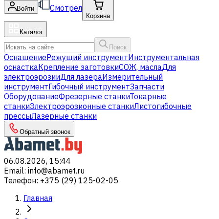
Смотрел
Войти
Корзина
Каталог
Поиск
Оснащение
Режущий инструмент
Инструментальная
оснастка
Крепление заготовки
СОЖ, масла
Для
электроэрозии
Для лазера
Измерительный
инструмент
Гибочный инструмент
Запчасти
Оборудование
Фрезерные станки
Токарные
станки
Электроэрозионные станки
Листогибочные
прессы
Лазерные станки
Обратный звонок
06.08.2026, 15:44
Email
:
info@abamet.ru
Телефон
:
+375 (29) 125-02-05
Главная