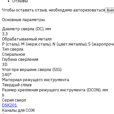
Отзывы
Чтобы оставить отзыв, необходимо авторизоваться
Вой
Основные параметры
Диаметр сверла (DC), мм
3.3
Обрабатываемый металл
Р (сталь)
,
M (нерж.сталь)
,
N (цвет.металлы)
,
S (жаропроч
Тип сверла
Спиральное
Глубина сверления
3D
Угол при вершине сверла (SIG)
140°
Материал режущего инструмента
Твердый сплав
Размер крепления режущего инструмента (DCON), мм
6
Серия сверл
DSK201
Каналы для СОЖ