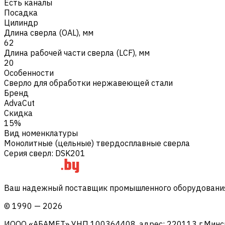
Есть каналы
Посадка
Цилиндр
Длина сверла (OAL), мм
62
Длина рабочей части сверла (LCF), мм
20
Особенности
Сверло для обработки нержавеющей стали
Бренд
AdvaCut
Скидка
15%
Вид номенклатуры
Монолитные (цельные) твердосплавные сверла
Серия сверл
:
DSK201
Ваш надежный поставщик промышленного оборудования 
©
1990
—
2026
ИООО «АБАМЕТ» УНП 100364408, адрес: 220113 г.Минск, 