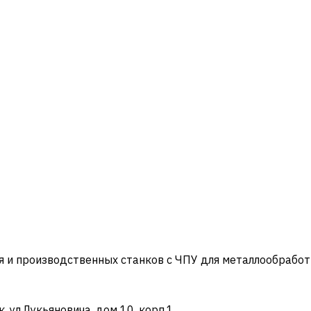
и производственных станков с ЧПУ для металлообработ
ул.Лукьяновича, дом 10, корп.1