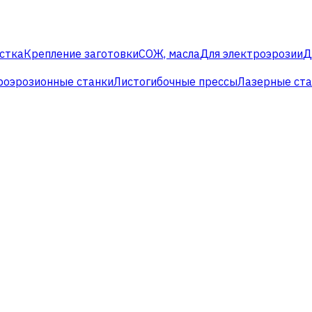
стка
Крепление заготовки
СОЖ, масла
Для электроэрозии
Д
роэрозионные станки
Листогибочные прессы
Лазерные ст