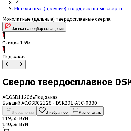
Монолитные (цельные) твердосплавные сверла
Монолитные (цельные) твердосплавные сверла
Заявка на подбор оснащения
Скидка 15%
Под заказ
Сверло твердосплавное DS
AC.GSD11206
Под заказ
Бывший AC.GSD02128 - DSK201-A3C-0330
В сравнение
В избранное
Распечатать
119,50 BYN
140,58 BYN