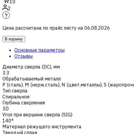
10
2
Цена рассчитана по прайс листу на
06.08.2026
В корзину
Основные параметры
Отзывы
Диаметр сверла (DC), мм
3.3
Обрабатываемый металл
Р (сталь)
,
M (нерж.сталь)
,
N (цвет.металлы)
,
S (жаропроч
Тип сверла
Спиральное
Глубина сверления
3D
Угол при вершине сверла (SIG)
140°
Материал режущего инструмента
Твердый сплав