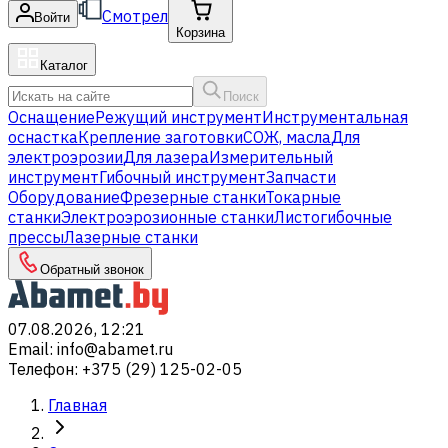
Смотрел
Войти
Корзина
Каталог
Поиск
Оснащение
Режущий инструмент
Инструментальная
оснастка
Крепление заготовки
СОЖ, масла
Для
электроэрозии
Для лазера
Измерительный
инструмент
Гибочный инструмент
Запчасти
Оборудование
Фрезерные станки
Токарные
станки
Электроэрозионные станки
Листогибочные
прессы
Лазерные станки
Обратный звонок
07.08.2026, 12:21
Email
:
info@abamet.ru
Телефон
:
+375 (29) 125-02-05
Главная