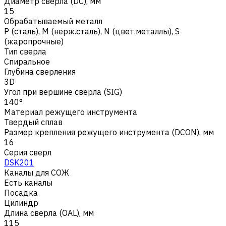
Диаметр сверла (DC), мм
15
Обрабатываемый металл
Р (сталь)
,
M (нерж.сталь)
,
N (цвет.металлы)
,
S
(жаропрочные)
Тип сверла
Спиральное
Глубина сверления
3D
Угол при вершине сверла (SIG)
140°
Материал режущего инструмента
Твердый сплав
Размер крепления режущего инструмента (DCON), мм
16
Серия сверл
DSK201
Каналы для СОЖ
Есть каналы
Посадка
Цилиндр
Длина сверла (OAL), мм
115