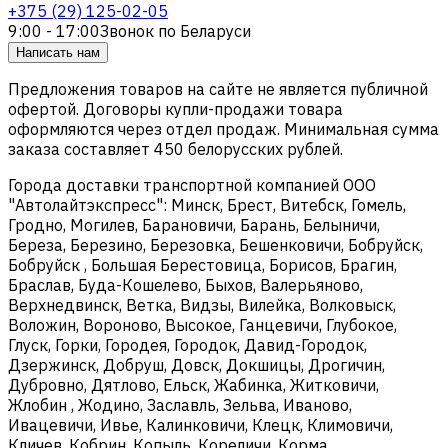
+375 (29) 125-02-05
9:00 - 17:00
Звонок по Беларуси
Написать нам
Предложения товаров на сайте не является публичной
офертой. Договоры купли-продажи товара
оформляются через отдел продаж. Минимальная сумма
заказа составляет 450 белорусских рублей.
Города доставки транспортной компанией ООО
"Автолайтэкспресс": Минск, Брест, Витебск, Гомель,
Гродно, Могилев, Барановичи, Барань, Белыничи,
Береза, Березино, Березовка, Бешенковичи, Бобруйск,
Бобруйск , Большая Берестовица, Борисов, Брагин,
Браслав, Буда-Кошелево, Быхов, Валерьяново,
Верхнедвинск, Ветка, Видзы, Вилейка, Волковыск,
Воложин, Вороново, Высокое, Ганцевичи, Глубокое,
Глуск, Горки, Городея, Городок, Давид-Городок,
Дзержинск, Добруш, Довск, Докшицы, Дрогичин,
Дубровно, Дятлово, Ельск, Жабинка, Житковичи,
Жлобин , Жодино, Заславль, Зельва, Иваново,
Ивацевичи, Ивье, Калинковичи, Клецк, Климовичи,
Кличев, Кобрин, Копыль, Кореличи, Корма,