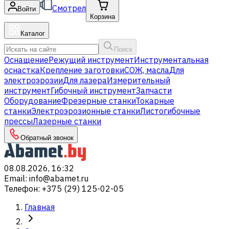
Смотрел
Войти
Корзина
Каталог
Поиск
Оснащение
Режущий инструмент
Инструментальная
оснастка
Крепление заготовки
СОЖ, масла
Для
электроэрозии
Для лазера
Измерительный
инструмент
Гибочный инструмент
Запчасти
Оборудование
Фрезерные станки
Токарные
станки
Электроэрозионные станки
Листогибочные
прессы
Лазерные станки
Обратный звонок
08.08.2026, 16:32
Email
:
info@abamet.ru
Телефон
:
+375 (29) 125-02-05
Главная