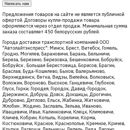
Написать нам
Предложения товаров на сайте не является публичной
офертой. Договоры купли-продажи товара
оформляются через отдел продаж. Минимальная сумма
заказа составляет 450 белорусских рублей.
Города доставки транспортной компанией ООО
"Автолайтэкспресс": Минск, Брест, Витебск, Гомель,
Гродно, Могилев, Барановичи, Барань, Белыничи,
Береза, Березино, Березовка, Бешенковичи, Бобруйск,
Бобруйск , Большая Берестовица, Борисов, Брагин,
Браслав, Буда-Кошелево, Быхов, Валерьяново,
Верхнедвинск, Ветка, Видзы, Вилейка, Волковыск,
Воложин, Вороново, Высокое, Ганцевичи, Глубокое,
Глуск, Горки, Городея, Городок, Давид-Городок,
Дзержинск, Добруш, Довск, Докшицы, Дрогичин,
Дубровно, Дятлово, Ельск, Жабинка, Житковичи,
Жлобин , Жодино, Заславль, Зельва, Иваново,
Ивацевичи, Ивье, Калинковичи, Клецк, Климовичи,
Кличев, Кобрин, Копыль, Кореличи, Корма,
Костюковичи, Красное, Краснополье, Кремное, Кричев,
Крупки, Лагвощи, Лельчицы, Лепель, Лида, Лиозно,