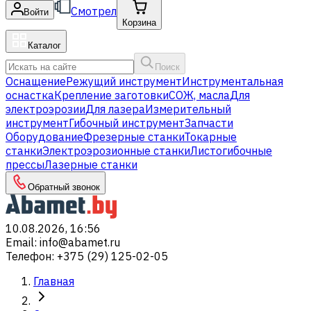
Смотрел
Войти
Корзина
Каталог
Поиск
Оснащение
Режущий инструмент
Инструментальная
оснастка
Крепление заготовки
СОЖ, масла
Для
электроэрозии
Для лазера
Измерительный
инструмент
Гибочный инструмент
Запчасти
Оборудование
Фрезерные станки
Токарные
станки
Электроэрозионные станки
Листогибочные
прессы
Лазерные станки
Обратный звонок
10.08.2026, 16:56
Email
:
info@abamet.ru
Телефон
:
+375 (29) 125-02-05
Главная