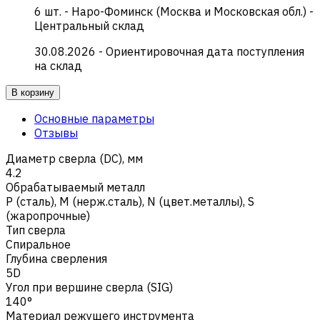
6
шт.
-
Наро-Фоминск (Москва и Московская обл.) -
Центральный склад
30.08.2026
- Ориентировочная дата поступления
на склад
В корзину
Основные параметры
Отзывы
Диаметр сверла (DC), мм
4.2
Обрабатываемый металл
Р (сталь)
,
M (нерж.сталь)
,
N (цвет.металлы)
,
S
(жаропрочные)
Тип сверла
Спиральное
Глубина сверления
5D
Угол при вершине сверла (SIG)
140°
Материал режущего инструмента