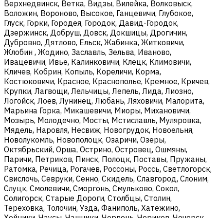
Верхнедвинск, Ветка, Видзы, Вилейка, Волковыск,
Воложин, Вороново, Высокое, Ганцевичи, Глубокое,
Глуск, Горки, Городея, Городок, Давид-Городок,
Дзержинск, Добруш, Довск, Докшицы, Дрогичин,
Дубровно, Дятлово, Ельск, Жабинка, Житковичи,
Жлобин , Жодино, Заславль, Зельва, Иваново,
Ивацевичи, Ивье, Калинковичи, Клецк, Климовичи,
Кличев, Кобрин, Копыль, Кореличи, Корма,
Костюковичи, Красное, Краснополье, Кремное, Кричев,
Крупки, Лагвощи, Лельчицы, Лепель, Лида, Лиозно,
Логойск, Лоев, Лунинец, Любань, Ляховичи, Малорита,
Марьина Горка, Микашевичи, Миоры, Михановичи,
Мозырь, Молодечно, Мосты, Мстиславль, Муляровка,
Мядель, Наровля, Несвиж, Новогрудок, Новоельня,
Новолукомль, Новополоцк, Озаричи, Озеры,
Октябрьский, Орша, Острино, Островец, Ошмяны,
Паричи, Петриков, Пинск, Полоцк, Поставы, Пружаны,
Ратомка, Речица, Рогачев, Россоны, Россь, Светлогорск,
Свислочь, Севруки, Сенно, Скидель, Славгород, Слоним,
Слуцк, Смолевичи, Сморгонь, Смульково, Сокол,
Солигорск, Старые Дороги, Столбцы, Столин,
Тереховка, Толочин, Узда, Фаниполь, Хатежино,
Хойники, Чаусы, Чашники, Червень, Чериков, Чечерск,