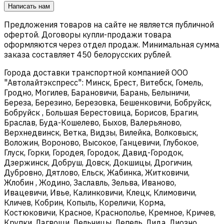
Написать нам
Предложения товаров на сайте не является публичной
офертой. Договоры купли-продажи товара
оформляются через отдел продаж. Минимальная сумма
заказа составляет 450 белорусских рублей.
Города доставки транспортной компанией ООО
"Автолайтэкспресс": Минск, Брест, Витебск, Гомель,
Гродно, Могилев, Барановичи, Барань, Белыничи,
Береза, Березино, Березовка, Бешенковичи, Бобруйск,
Бобруйск , Большая Берестовица, Борисов, Брагин,
Браслав, Буда-Кошелево, Быхов, Валерьяново,
Верхнедвинск, Ветка, Видзы, Вилейка, Волковыск,
Воложин, Вороново, Высокое, Ганцевичи, Глубокое,
Глуск, Горки, Городея, Городок, Давид-Городок,
Дзержинск, Добруш, Довск, Докшицы, Дрогичин,
Дубровно, Дятлово, Ельск, Жабинка, Житковичи,
Жлобин , Жодино, Заславль, Зельва, Иваново,
Ивацевичи, Ивье, Калинковичи, Клецк, Климовичи,
Кличев, Кобрин, Копыль, Кореличи, Корма,
Костюковичи, Красное, Краснополье, Кремное, Кричев,
Крупки, Лагвощи, Лельчицы, Лепель, Лида, Лиозно,