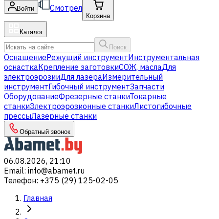
Смотрел
Войти
Корзина
Каталог
Поиск
Оснащение
Режущий инструмент
Инструментальная
оснастка
Крепление заготовки
СОЖ, масла
Для
электроэрозии
Для лазера
Измерительный
инструмент
Гибочный инструмент
Запчасти
Оборудование
Фрезерные станки
Токарные
станки
Электроэрозионные станки
Листогибочные
прессы
Лазерные станки
Обратный звонок
06.08.2026, 21:10
Email
:
info@abamet.ru
Телефон
:
+375 (29) 125-02-05
Главная