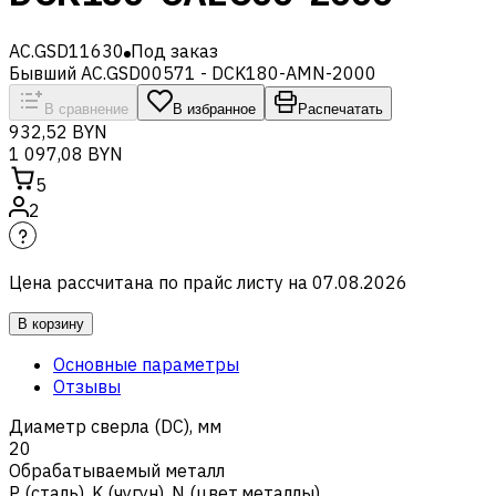
AC.GSD11630
Под заказ
Бывший AC.GSD00571 - DCK180-AMN-2000
В сравнение
В избранное
Распечатать
932,52 BYN
1 097,08 BYN
5
2
Цена рассчитана по прайс листу на
07.08.2026
В корзину
Основные параметры
Отзывы
Диаметр сверла (DC), мм
20
Обрабатываемый металл
Р (сталь)
,
K (чугун)
,
N (цвет.металлы)