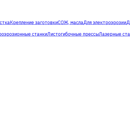
стка
Крепление заготовки
СОЖ, масла
Для электроэрозии
Д
роэрозионные станки
Листогибочные прессы
Лазерные ст