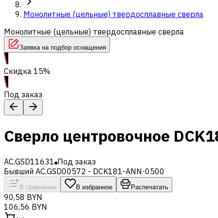
Монолитные (цельные) твердосплавные сверла
Монолитные (цельные) твердосплавные сверла
Заявка на подбор оснащения
Скидка 15%
Под заказ
Сверло центровочное DCK1
AC.GSD11631
Под заказ
Бывший AC.GSD00572 - DCK181-ANN-0500
В сравнение
В избранное
Распечатать
90,58 BYN
106,56 BYN