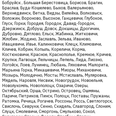
Бобруйск , Большая Берестовица, Борисов, Брагин,
Браслав, Буда-Кошелево, Быхов, Валерьяново,
Верхнедвинск, Ветка, Видзы, Вилейка, Волковыск,
Воложин, Вороново, Высокое, Ганцевичи, Глубокое,
Глуск, Горки, Городея, Городок, Давид-Городок,
Дзержинск, Добруш, Довск, Докшицы, Дрогичин,
Дубровно, Дятлово, Ельск, Жабинка, Житковичи,
Жлобин , Жодино, Заславль, Зельва, Иваново,
Ивацевичи, Ивье, Калинковичи, Клецк, Климовичи,
Кличев, Кобрин, Копыль, Кореличи, Корма,
Костюковичи, Красное, Краснополье, Кремное, Кричев,
Крупки, Лагвощи, Лельчицы, Лепель, Лида, Лиозно,
Логойск, Лоев, Лунинец, Любань, Ляховичи, Малорита,
Марьина Горка, Микашевичи, Миоры, Михановичи,
Мозырь, Молодечно, Мосты, Мстиславль, Муляровка,
Мядель, Наровля, Несвиж, Новогрудок, Новоельня,
Новолукомль, Новополоцк, Озаричи, Озеры,
Октябрьский, Орша, Острино, Островец, Ошмяны,
Паричи, Петриков, Пинск, Полоцк, Поставы, Пружаны,
Ратомка, Речица, Рогачев, Россоны, Россь, Светлогорск,
Свислочь, Севруки, Сенно, Скидель, Славгород, Слоним,
Слуцк, Смолевичи, Сморгонь, Смульково, Сокол,