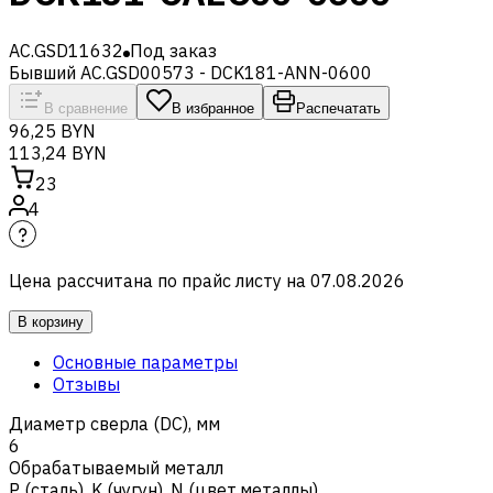
AC.GSD11632
Под заказ
Бывший AC.GSD00573 - DCK181-ANN-0600
В сравнение
В избранное
Распечатать
96,25 BYN
113,24 BYN
23
4
Цена рассчитана по прайс листу на
07.08.2026
В корзину
Основные параметры
Отзывы
Диаметр сверла (DC), мм
6
Обрабатываемый металл
Р (сталь)
,
K (чугун)
,
N (цвет.металлы)