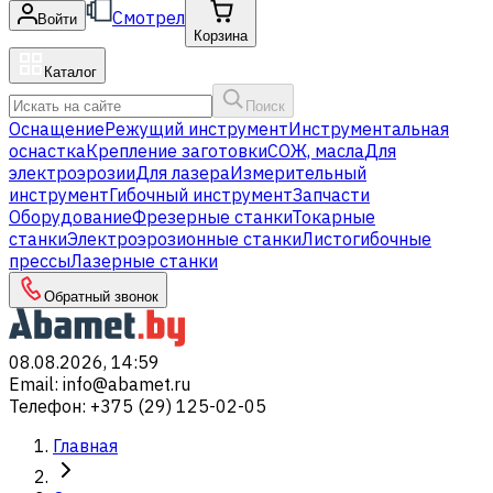
Смотрел
Войти
Корзина
Каталог
Поиск
Оснащение
Режущий инструмент
Инструментальная
оснастка
Крепление заготовки
СОЖ, масла
Для
электроэрозии
Для лазера
Измерительный
инструмент
Гибочный инструмент
Запчасти
Оборудование
Фрезерные станки
Токарные
станки
Электроэрозионные станки
Листогибочные
прессы
Лазерные станки
Обратный звонок
08.08.2026, 14:59
Email
:
info@abamet.ru
Телефон
:
+375 (29) 125-02-05
Главная