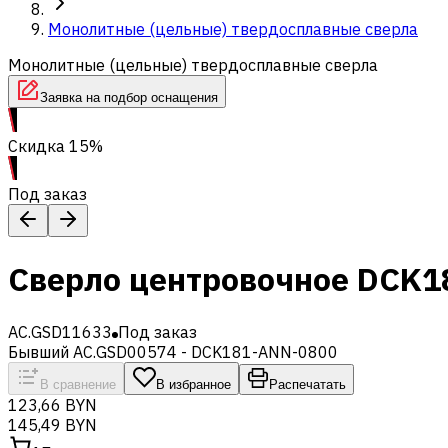
Монолитные (цельные) твердосплавные сверла
Монолитные (цельные) твердосплавные сверла
Заявка на подбор оснащения
Скидка 15%
Под заказ
Сверло центровочное DCK1
AC.GSD11633
Под заказ
Бывший AC.GSD00574 - DCK181-ANN-0800
В сравнение
В избранное
Распечатать
123,66 BYN
145,49 BYN