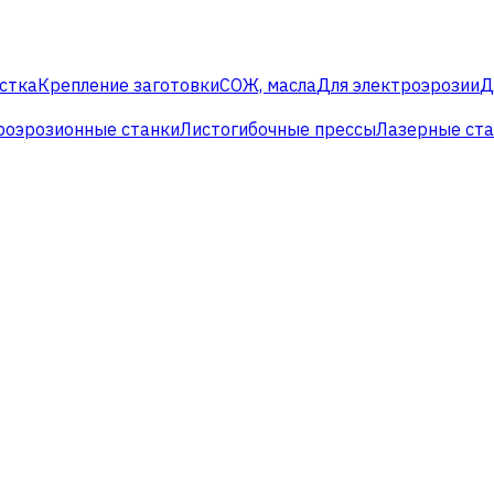
стка
Крепление заготовки
СОЖ, масла
Для электроэрозии
Д
роэрозионные станки
Листогибочные прессы
Лазерные ст