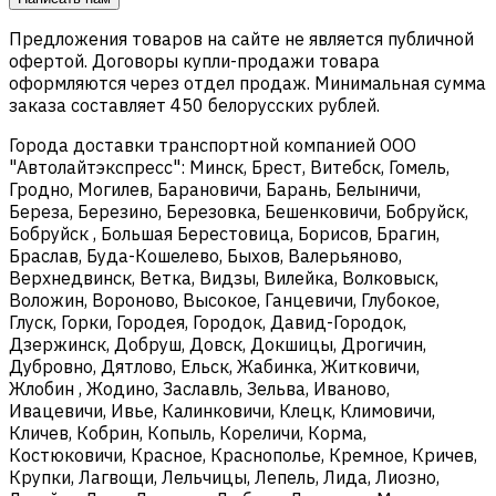
Предложения товаров на сайте не является публичной
офертой. Договоры купли-продажи товара
оформляются через отдел продаж. Минимальная сумма
заказа составляет 450 белорусских рублей.
Города доставки транспортной компанией ООО
"Автолайтэкспресс": Минск, Брест, Витебск, Гомель,
Гродно, Могилев, Барановичи, Барань, Белыничи,
Береза, Березино, Березовка, Бешенковичи, Бобруйск,
Бобруйск , Большая Берестовица, Борисов, Брагин,
Браслав, Буда-Кошелево, Быхов, Валерьяново,
Верхнедвинск, Ветка, Видзы, Вилейка, Волковыск,
Воложин, Вороново, Высокое, Ганцевичи, Глубокое,
Глуск, Горки, Городея, Городок, Давид-Городок,
Дзержинск, Добруш, Довск, Докшицы, Дрогичин,
Дубровно, Дятлово, Ельск, Жабинка, Житковичи,
Жлобин , Жодино, Заславль, Зельва, Иваново,
Ивацевичи, Ивье, Калинковичи, Клецк, Климовичи,
Кличев, Кобрин, Копыль, Кореличи, Корма,
Костюковичи, Красное, Краснополье, Кремное, Кричев,
Крупки, Лагвощи, Лельчицы, Лепель, Лида, Лиозно,