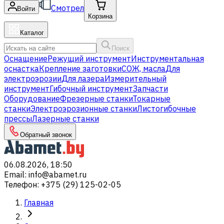
Смотрел
Войти
Корзина
Каталог
Поиск
Оснащение
Режущий инструмент
Инструментальная
оснастка
Крепление заготовки
СОЖ, масла
Для
электроэрозии
Для лазера
Измерительный
инструмент
Гибочный инструмент
Запчасти
Оборудование
Фрезерные станки
Токарные
станки
Электроэрозионные станки
Листогибочные
прессы
Лазерные станки
Обратный звонок
06.08.2026, 18:50
Email
:
info@abamet.ru
Телефон
:
+375 (29) 125-02-05
Главная