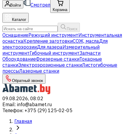
Смотрел
Войти
Корзина
Каталог
Поиск
Оснащение
Режущий инструмент
Инструментальная
оснастка
Крепление заготовки
СОЖ, масла
Для
электроэрозии
Для лазера
Измерительный
инструмент
Гибочный инструмент
Запчасти
Оборудование
Фрезерные станки
Токарные
станки
Электроэрозионные станки
Листогибочные
прессы
Лазерные станки
Обратный звонок
09.08.2026, 08:02
Email
:
info@abamet.ru
Телефон
:
+375 (29) 125-02-05
Главная