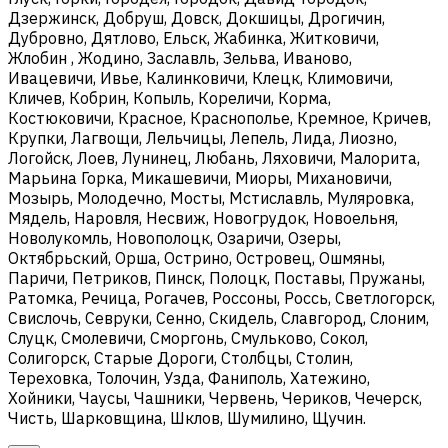
Дзержинск, Добруш, Довск, Докшицы, Дрогичин,
Дубровно, Дятлово, Ельск, Жабинка, Житковичи,
Жлобин , Жодино, Заславль, Зельва, Иваново,
Ивацевичи, Ивье, Калинковичи, Клецк, Климовичи,
Кличев, Кобрин, Копыль, Кореличи, Корма,
Костюковичи, Красное, Краснополье, Кремное, Кричев,
Крупки, Лагвощи, Лельчицы, Лепель, Лида, Лиозно,
Логойск, Лоев, Лунинец, Любань, Ляховичи, Малорита,
Марьина Горка, Микашевичи, Миоры, Михановичи,
Мозырь, Молодечно, Мосты, Мстиславль, Муляровка,
Мядель, Наровля, Несвиж, Новогрудок, Новоельня,
Новолукомль, Новополоцк, Озаричи, Озеры,
Октябрьский, Орша, Острино, Островец, Ошмяны,
Паричи, Петриков, Пинск, Полоцк, Поставы, Пружаны,
Ратомка, Речица, Рогачев, Россоны, Россь, Светлогорск,
Свислочь, Севруки, Сенно, Скидель, Славгород, Слоним,
Слуцк, Смолевичи, Сморгонь, Смульково, Сокол,
Солигорск, Старые Дороги, Столбцы, Столин,
Тереховка, Толочин, Узда, Фаниполь, Хатежино,
Хойники, Чаусы, Чашники, Червень, Чериков, Чечерск,
Чисть, Шарковщина, Шклов, Шумилино, Щучин.