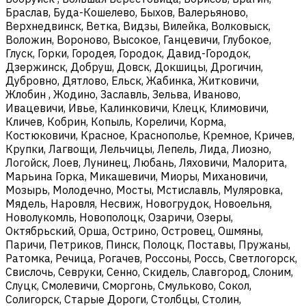
Браслав, Буда-Кошелево, Быхов, Валерьяново,
Верхнедвинск, Ветка, Видзы, Вилейка, Волковыск,
Воложин, Вороново, Высокое, Ганцевичи, Глубокое,
Глуск, Горки, Городея, Городок, Давид-Городок,
Дзержинск, Добруш, Довск, Докшицы, Дрогичин,
Дубровно, Дятлово, Ельск, Жабинка, Житковичи,
Жлобин , Жодино, Заславль, Зельва, Иваново,
Ивацевичи, Ивье, Калинковичи, Клецк, Климовичи,
Кличев, Кобрин, Копыль, Кореличи, Корма,
Костюковичи, Красное, Краснополье, Кремное, Кричев,
Крупки, Лагвощи, Лельчицы, Лепель, Лида, Лиозно,
Логойск, Лоев, Лунинец, Любань, Ляховичи, Малорита,
Марьина Горка, Микашевичи, Миоры, Михановичи,
Мозырь, Молодечно, Мосты, Мстиславль, Муляровка,
Мядель, Наровля, Несвиж, Новогрудок, Новоельня,
Новолукомль, Новополоцк, Озаричи, Озеры,
Октябрьский, Орша, Острино, Островец, Ошмяны,
Паричи, Петриков, Пинск, Полоцк, Поставы, Пружаны,
Ратомка, Речица, Рогачев, Россоны, Россь, Светлогорск,
Свислочь, Севруки, Сенно, Скидель, Славгород, Слоним,
Слуцк, Смолевичи, Сморгонь, Смульково, Сокол,
Солигорск, Старые Дороги, Столбцы, Столин,