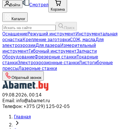
Смотрел
Войти
Корзина
Каталог
Поиск
Оснащение
Режущий инструмент
Инструментальная
оснастка
Крепление заготовки
СОЖ, масла
Для
электроэрозии
Для лазера
Измерительный
инструмент
Гибочный инструмент
Запчасти
Оборудование
Фрезерные станки
Токарные
станки
Электроэрозионные станки
Листогибочные
прессы
Лазерные станки
Обратный звонок
09.08.2026, 00:14
Email
:
info@abamet.ru
Телефон
:
+375 (29) 125-02-05
Главная