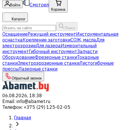
Смотрел
Войти
Корзина
Каталог
Поиск
Оснащение
Режущий инструмент
Инструментальная
оснастка
Крепление заготовки
СОЖ, масла
Для
электроэрозии
Для лазера
Измерительный
инструмент
Гибочный инструмент
Запчасти
Оборудование
Фрезерные станки
Токарные
станки
Электроэрозионные станки
Листогибочные
прессы
Лазерные станки
Обратный звонок
06.08.2026, 18:38
Email
:
info@abamet.ru
Телефон
:
+375 (29) 125-02-05
Главная