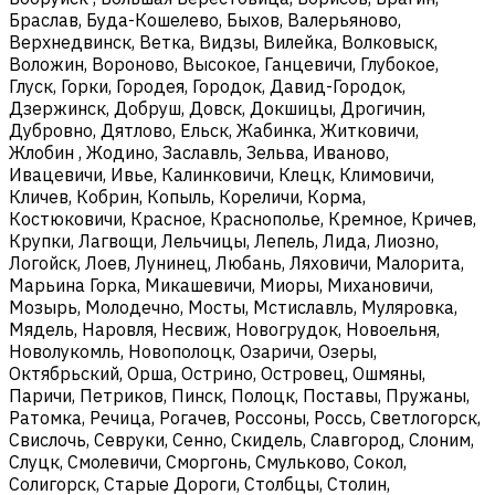
Браслав, Буда-Кошелево, Быхов, Валерьяново,
Верхнедвинск, Ветка, Видзы, Вилейка, Волковыск,
Воложин, Вороново, Высокое, Ганцевичи, Глубокое,
Глуск, Горки, Городея, Городок, Давид-Городок,
Дзержинск, Добруш, Довск, Докшицы, Дрогичин,
Дубровно, Дятлово, Ельск, Жабинка, Житковичи,
Жлобин , Жодино, Заславль, Зельва, Иваново,
Ивацевичи, Ивье, Калинковичи, Клецк, Климовичи,
Кличев, Кобрин, Копыль, Кореличи, Корма,
Костюковичи, Красное, Краснополье, Кремное, Кричев,
Крупки, Лагвощи, Лельчицы, Лепель, Лида, Лиозно,
Логойск, Лоев, Лунинец, Любань, Ляховичи, Малорита,
Марьина Горка, Микашевичи, Миоры, Михановичи,
Мозырь, Молодечно, Мосты, Мстиславль, Муляровка,
Мядель, Наровля, Несвиж, Новогрудок, Новоельня,
Новолукомль, Новополоцк, Озаричи, Озеры,
Октябрьский, Орша, Острино, Островец, Ошмяны,
Паричи, Петриков, Пинск, Полоцк, Поставы, Пружаны,
Ратомка, Речица, Рогачев, Россоны, Россь, Светлогорск,
Свислочь, Севруки, Сенно, Скидель, Славгород, Слоним,
Слуцк, Смолевичи, Сморгонь, Смульково, Сокол,
Солигорск, Старые Дороги, Столбцы, Столин,