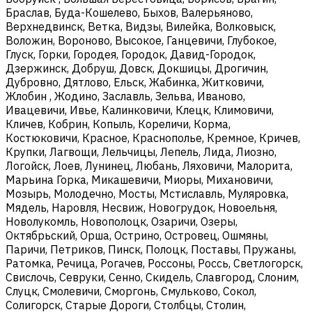
Браслав, Буда-Кошелево, Быхов, Валерьяново,
Верхнедвинск, Ветка, Видзы, Вилейка, Волковыск,
Воложин, Вороново, Высокое, Ганцевичи, Глубокое,
Глуск, Горки, Городея, Городок, Давид-Городок,
Дзержинск, Добруш, Довск, Докшицы, Дрогичин,
Дубровно, Дятлово, Ельск, Жабинка, Житковичи,
Жлобин , Жодино, Заславль, Зельва, Иваново,
Ивацевичи, Ивье, Калинковичи, Клецк, Климовичи,
Кличев, Кобрин, Копыль, Кореличи, Корма,
Костюковичи, Красное, Краснополье, Кремное, Кричев,
Крупки, Лагвощи, Лельчицы, Лепель, Лида, Лиозно,
Логойск, Лоев, Лунинец, Любань, Ляховичи, Малорита,
Марьина Горка, Микашевичи, Миоры, Михановичи,
Мозырь, Молодечно, Мосты, Мстиславль, Муляровка,
Мядель, Наровля, Несвиж, Новогрудок, Новоельня,
Новолукомль, Новополоцк, Озаричи, Озеры,
Октябрьский, Орша, Острино, Островец, Ошмяны,
Паричи, Петриков, Пинск, Полоцк, Поставы, Пружаны,
Ратомка, Речица, Рогачев, Россоны, Россь, Светлогорск,
Свислочь, Севруки, Сенно, Скидель, Славгород, Слоним,
Слуцк, Смолевичи, Сморгонь, Смульково, Сокол,
Солигорск, Старые Дороги, Столбцы, Столин,