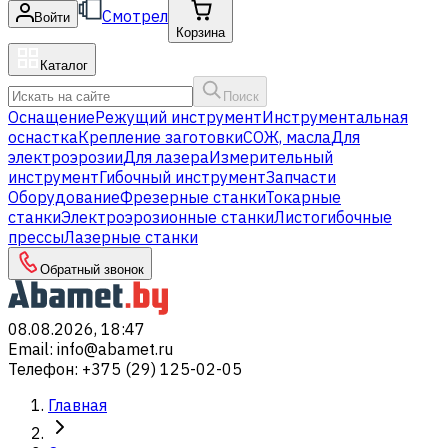
Смотрел
Войти
Корзина
Каталог
Поиск
Оснащение
Режущий инструмент
Инструментальная
оснастка
Крепление заготовки
СОЖ, масла
Для
электроэрозии
Для лазера
Измерительный
инструмент
Гибочный инструмент
Запчасти
Оборудование
Фрезерные станки
Токарные
станки
Электроэрозионные станки
Листогибочные
прессы
Лазерные станки
Обратный звонок
08.08.2026, 18:47
Email
:
info@abamet.ru
Телефон
:
+375 (29) 125-02-05
Главная